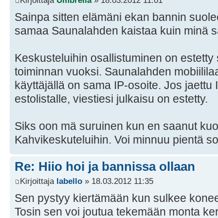
Kirjoittaja
Umbrella
» 18.03.2012 11:01
Sainpa sitten elämäni ekan bannin suolee
samaa Saunalahden kaistaa kuin minä sa
Keskusteluihin osallistuminen on estetty
toiminnan vuoksi. Saunalahden mobiililaa
käyttäjällä on sama IP-osoite. Jos jaettu 
estolistalle, viestiesi julkaisu on estetty.
Siks oon mä suruinen kun en saanut kuole
Kahvikeskuteluihin. Voi minnuu pientä so
Re: Hiio hoi ja bannissa ollaan
Kirjoittaja
labello
» 18.03.2012 11:35
Sen pystyy kiertämään kun sulkee kone
Tosin sen voi joutua tekemään monta ker