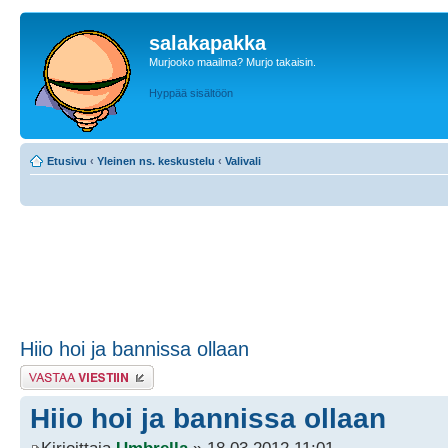
salakapakka
Murjooko maailma? Murjo takaisin.
Hyppää sisältöön
Etusivu
‹
Yleinen ns. keskustelu
‹
Valivali
Hiio hoi ja bannissa ollaan
Lähetä vastaus
Hiio hoi ja bannissa ollaan