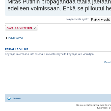
Mitäs Putinin propagandaa täällä jaetaan
edelleen voimissaan. Ehkä se piiloutui he
Näytä viestit ajalta:
Lähetä vastaus
Paluu Valivali
PAIKALLAOLIJAT
Käyttäjiä lukemassa tätä aluetta: Ei rekisteröityneitä käyttäjiä ja 0 vierailijaa
Error 
Etusivu
Keskustelufoorumin moottorina
Käännös, Lu