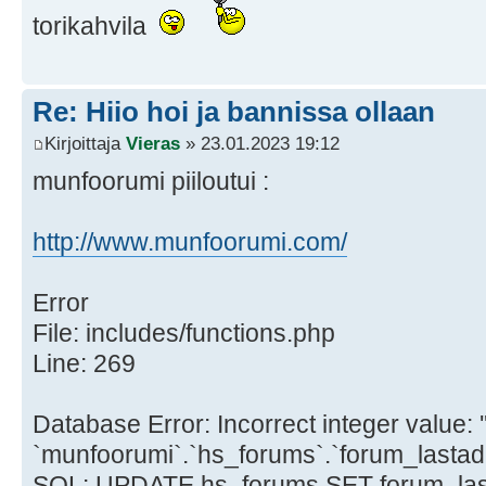
torikahvila
Re: Hiio hoi ja bannissa ollaan
Kirjoittaja
Vieras
» 23.01.2023 19:12
munfoorumi piiloutui :
http://www.munfoorumi.com/
Error
File: includes/functions.php
Line: 269
Database Error: Incorrect integer value: '
`munfoorumi`.`hs_forums`.`forum_lastad
SQL: UPDATE hs_forums SET forum_las