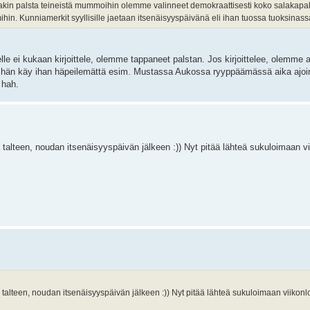
eakin palsta teineistä mummoihin olemme valinneet demokraattisesti koko salakapa
smihin. Kunniamerkit syyllisille jaetaan itsenäisyyspäivänä eli ihan tuossa tuoksinass
ifelle ei kukaan kirjoittele, olemme tappaneet palstan. Jos kirjoittelee, olemme 
in, hän käy ihan häpeilemättä esim. Mustassa Aukossa ryyppäämässä aika ajoin
 hah.
 talteen, noudan itsenäisyyspäivän jälkeen :)) Nyt pitää lähteä sukuloimaan vi
 talteen, noudan itsenäisyyspäivän jälkeen :)) Nyt pitää lähteä sukuloimaan viikonl