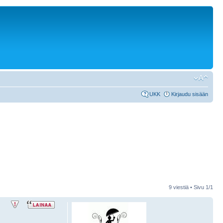
UKK
Kirjaudu sisään
9 viestiä • Sivu
1
/
1