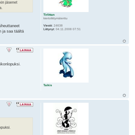
kin jäsenet
a.
Tirlittan
kiertoliittymäterttu
aiheuttaneet
Viestit:
24638
Liittynyt:
04.11.2008 07:51
 ja saa täältä
ikonlopuksi.
Taikis
opuksi.