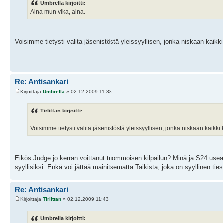
Umbrella kirjoitti:
Aina mun vika, aina.
Voisimme tietysti valita jäsenistöstä yleissyyllisen, jonka niskaan kaikki
Re: Antisankari
Kirjoittaja
Umbrella
» 02.12.2009 11:38
Tirlittan kirjoitti:
Voisimme tietysti valita jäsenistöstä yleissyyllisen, jonka niskaan kaikki
Eikös Judge jo kerran voittanut tuommoisen kilpailun? Minä ja S24 use
syyllisiksi. Enkä voi jättää mainitsematta Taikista, joka on syyllinen ti
Re: Antisankari
Kirjoittaja
Tirlittan
» 02.12.2009 11:43
Umbrella kirjoitti: