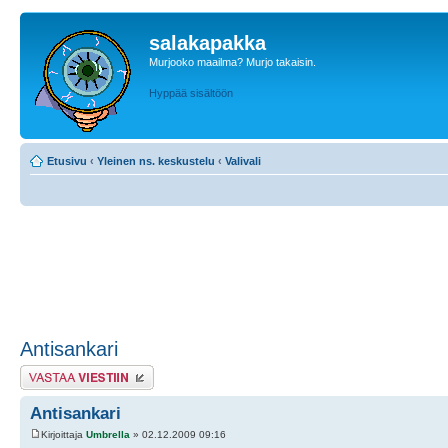
salakapakka
Murjooko maailma? Murjo takaisin.
Hyppää sisältöön
Etusivu
‹
Yleinen ns. keskustelu
‹
Valivali
Antisankari
Lähetä vastaus
Antisankari
Kirjoittaja
Umbrella
» 02.12.2009 09:16