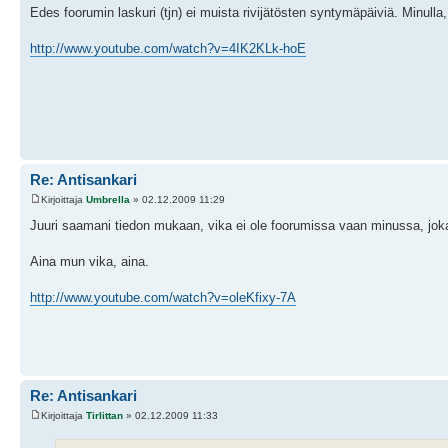
Edes foorumin laskuri (tjn) ei muista rivijätösten syntymäpäiviä. Minull
http://www.youtube.com/watch?v=4IK2KLk-hoE
Re: Antisankari
Kirjoittaja
Umbrella
» 02.12.2009 11:29
Juuri saamani tiedon mukaan, vika ei ole foorumissa vaan minussa, joka
Aina mun vika, aina.
http://www.youtube.com/watch?v=oleKfixy-7A
Re: Antisankari
Kirjoittaja
Tirlittan
» 02.12.2009 11:33