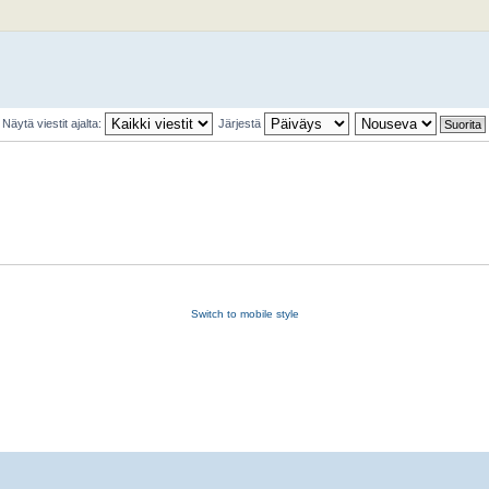
Näytä viestit ajalta:
Järjestä
Switch to mobile style