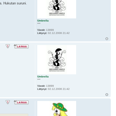
la. Hukutan suruni.
Umbrella
***
Viestit:
13899
Liittynyt:
02.12.2008 21:42
Umbrella
***
Viestit:
13899
Liittynyt:
02.12.2008 21:42