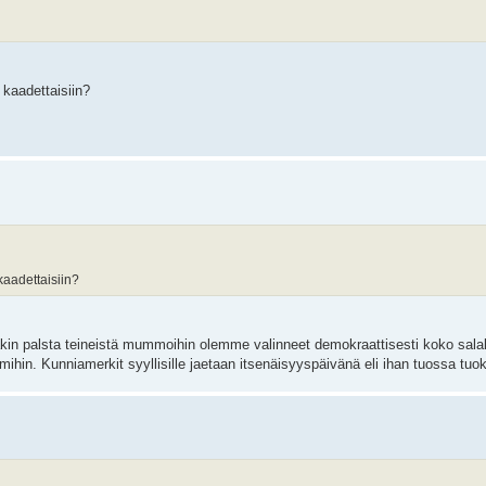
 kaadettaisiin?
 kaadettaisiin?
akin palsta teineistä mummoihin olemme valinneet demokraattisesti koko sala
esmihin. Kunniamerkit syyllisille jaetaan itsenäisyyspäivänä eli ihan tuossa tuo