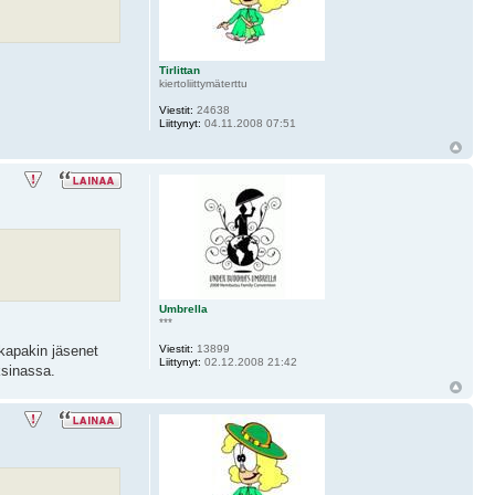
Tirlittan
kiertoliittymäterttu
Viestit:
24638
Liittynyt:
04.11.2008 07:51
Umbrella
***
kapakin jäsenet
Viestit:
13899
Liittynyt:
02.12.2008 21:42
ksinassa.