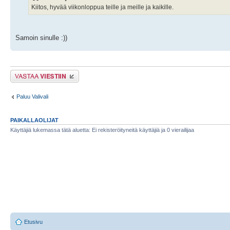
Kiitos, hyvää viikonloppua teille ja meille ja kaikille.
Samoin sinulle :))
Lähetä vastaus
Paluu Valivali
PAIKALLAOLIJAT
Käyttäjiä lukemassa tätä aluetta: Ei rekisteröityneitä käyttäjiä ja 0 vierailijaa
Etusivu