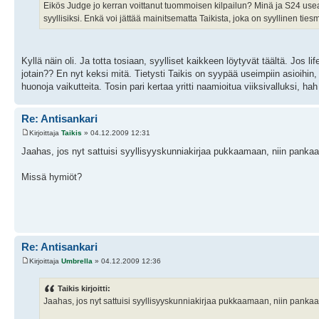
Eikös Judge jo kerran voittanut tuommoisen kilpailun? Minä ja S24 us
syyllisiksi. Enkä voi jättää mainitsematta Taikista, joka on syyllinen tie
Kyllä näin oli. Ja totta tosiaan, syylliset kaikkeen löytyvät täältä. Jos l
jotain?? En nyt keksi mitä. Tietysti Taikis on syypää useimpiin asioih
huonoja vaikutteita. Tosin pari kertaa yritti naamioitua viiksivalluksi, hah
Re: Antisankari
Kirjoittaja
Taikis
» 04.12.2009 12:31
Jaahas, jos nyt sattuisi syyllisyyskunniakirjaa pukkaamaan, niin pankaa
Missä hymiöt?
Re: Antisankari
Kirjoittaja
Umbrella
» 04.12.2009 12:36
Taikis kirjoitti:
Jaahas, jos nyt sattuisi syyllisyyskunniakirjaa pukkaamaan, niin pankaa