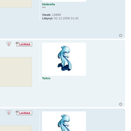
Umbrella
***
Viestit:
13899
Liittynyt:
02.12.2008 21:42
Taikis