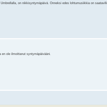
a, Umbrellalla, on nikkisyntymäpäivä. Onneksi edes lohtumusiikkia on saatavil
 en ole ilmoittanut syntymäpäivääni.