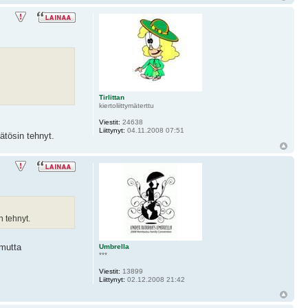
Tirlittan
kiertoliittymäterttu
Viestit:
24638
Liittynyt:
04.11.2008 07:51
ätösin tehnyt.
 tehnyt.
 mutta
Umbrella
***
Viestit:
13899
Liittynyt:
02.12.2008 21:42