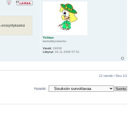
 ensiyritykseksi
Tirlittan
kiertoliittymäterttu
Viestit:
24638
Liittynyt:
04.11.2008 07:51
12 viestiä • Sivu
1
/
1
Hyppää: