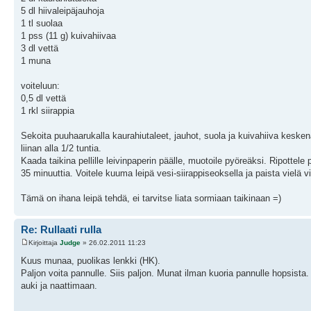
5 dl hiivaleipäjauhoja
1 tl suolaa
1 pss (11 g) kuivahiivaa
3 dl vettä
1 muna
voiteluun:
0,5 dl vettä
1 rkl siirappia
Sekoita puuhaarukalla kaurahiutaleet, jauhot, suola ja kuivahiiva kesken
liinan alla 1/2 tuntia.
Kaada taikina pellille leivinpaperin päälle, muotoile pyöreäksi. Ripottele
35 minuuttia. Voitele kuuma leipä vesi-siirappiseoksella ja paista vielä v
Tämä on ihana leipä tehdä, ei tarvitse liata sormiaan taikinaan =)
Re: Rullaati rulla
Kirjoittaja
Judge
» 26.02.2011 11:23
Kuus munaa, puolikas lenkki (HK).
Paljon voita pannulle. Siis paljon. Munat ilman kuoria pannulle hopsista.
auki ja naattimaan.