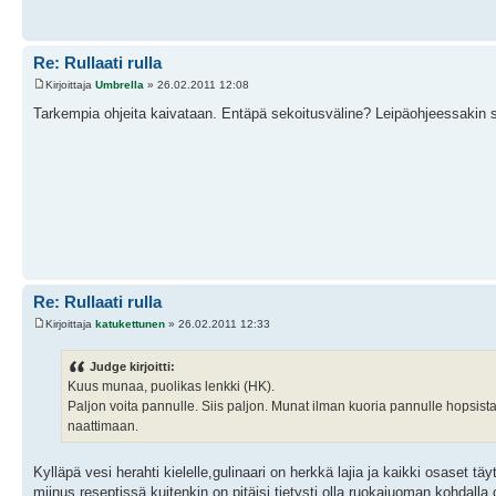
Re: Rullaati rulla
Kirjoittaja
Umbrella
» 26.02.2011 12:08
Tarkempia ohjeita kaivataan. Entäpä sekoitusväline? Leipäohjeessakin 
Re: Rullaati rulla
Kirjoittaja
katukettunen
» 26.02.2011 12:33
Judge kirjoitti:
Kuus munaa, puolikas lenkki (HK).
Paljon voita pannulle. Siis paljon. Munat ilman kuoria pannulle hopsista.
naattimaan.
Kylläpä vesi herahti kielelle,gulinaari on herkkä lajia ja kaikki osaset täyt
miinus reseptissä kuitenkin on,pitäisi tietysti olla ruokajuoman kohdall