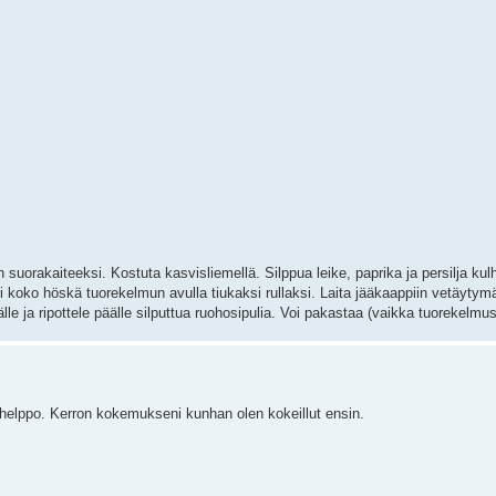
n suorakaiteeksi. Kostuta kasvisliemellä. Silppua leike, paprika ja persilja kul
ri koko höskä tuorekelmun avulla tiukaksi rullaksi. Laita jääkaappiin vetäyty
le ja ripottele päälle silputtua ruohosipulia. Voi pakastaa (vaikka tuorekelmu
 helppo. Kerron kokemukseni kunhan olen kokeillut ensin.