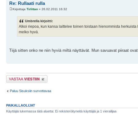
Re: Rullaati rulla
Kirjoittaja
Tirlittan
» 26.02.2011 16:32
Umbrella kirjoitti:
Alkoi riepoa, kun kansa laittelee toinen toistaan hienommista herkuista
melko hyvä.
Tiijä sitten onko ne niin hyviä miltä näyttävät. Mun savuavat piiraat ova
Lähetä vastaus
Paluu Sisuksiin survottavaa
PAIKALLAOLIJAT
Käyttäjiä lukemassa tätä aluetta: Ei rekisteröityneitä käyttäjiä ja 1 vierailijaa