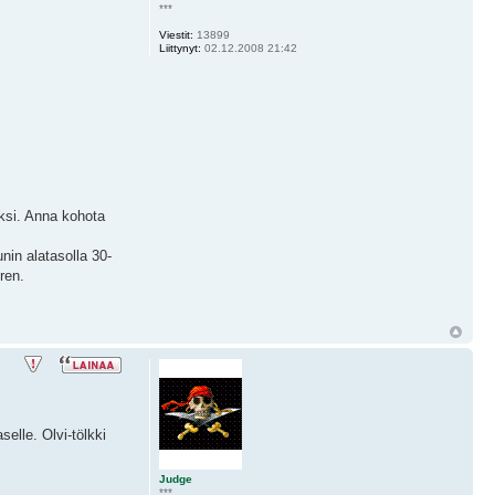
***
Viestit:
13899
Liittynyt:
02.12.2008 21:42
eksi. Anna kohota
nin alatasolla 30-
ren.
elle. Olvi-tölkki
Judge
***