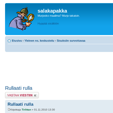
salakapakka
Murjooko maailma? Murjo takaisin.
Hyppää sisältöön
Etusivu
‹
Yleinen ns. keskustelu
‹
Sisuksiin survottavaa
Rullaati rulla
Lähetä vastaus
Rullaati rulla
Kirjoittaja
Tirlittan
» 01.11.2010 13:30