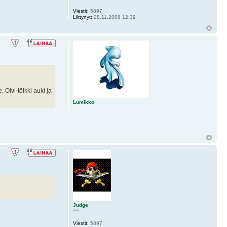
Viestit:
5897
Liittynyt:
28.11.2008 12:39
 Olvi-tölkki auki ja
Lumikko
Judge
***
Viestit:
5897