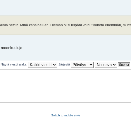
 kuvia nettiin. Minä kans haluan. Hieman olisi leipäni voinut kohota enemmän, mutta
t maankuuluja.
Näytä viestit ajalta:
Järjestä
Switch to mobile style