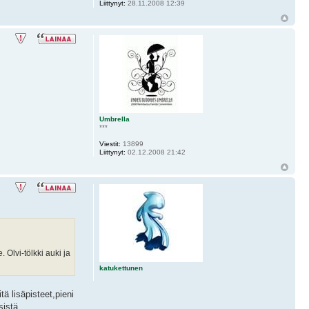
Liittynyt:
28.11.2008 12:39
Umbrella
***
Viestit:
13899
Liittynyt:
02.12.2008 21:42
 Olvi-tölkki auki ja
katukettunen
tä lisäpisteet,pieni
istä..