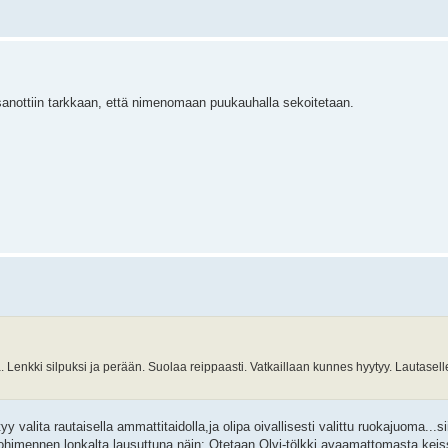
sanottiin tarkkaan, että nimenomaan puukauhalla sekoitetaan.
 Lenkki silpuksi ja perään. Suolaa reippaasti. Vatkaillaan kunnes hyytyy. Lautaselle.
yy valita rautaisella ammattitaidolla,ja olipa oivallisesti valittu ruokajuoma...sii
a ohimennen lonkalta lausuttuna näin: Otetaan Olvi-tölkki avaamattomasta keiss