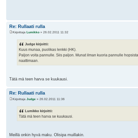
Re: Rullaati rulla
Kirjoittaja
Lumikko
» 26.02.2011 11:32
Judge kirjoitti:
Kuus munaa, puolikas lenkki (HK).
Paljon voita pannulle. Siis paljon. Munat ilman kuoria pannulle hopsista.
naattimaan.
Tätä mä teen harva se kuukausi.
Re: Rullaati rulla
Kirjoittaja
Judge
» 26.02.2011 11:36
Lumikko kirjoitti:
Tätä mä teen harva se kuukausi.
Meillä onkin hyvä maku. Olisipa muillakin.