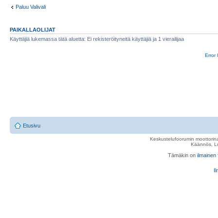
Paluu Valivali
PAIKALLAOLIJAT
Käyttäjiä lukemassa tätä aluetta: Ei rekisteröityneitä käyttäjiä ja 1 vierailijaa
Error 
Etusivu
Keskustelufoorumin moottorina
Käännös, Lu
Tämäkin on
ilmainen
Il