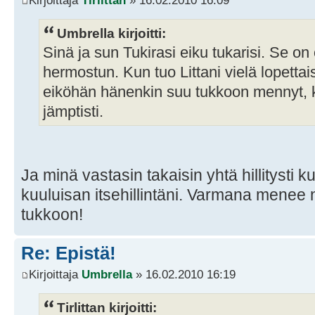
Kirjoittaja
Tirlittan
» 16.02.2010 16:09
Umbrella kirjoitti:
Sinä ja sun Tukirasi eiku tukarisi. Se on
hermostun. Kun tuo Littani vielä lopetta
eiköhän hänenkin suu tukkoon mennyt, k
jämptisti.
Ja minä vastasin takaisin yhtä hillitysti k
kuuluisan itsehillintäni. Varmana mene
tukkoon!
Re: Epistä!
Kirjoittaja
Umbrella
» 16.02.2010 16:19
Tirlittan kirjoitti: