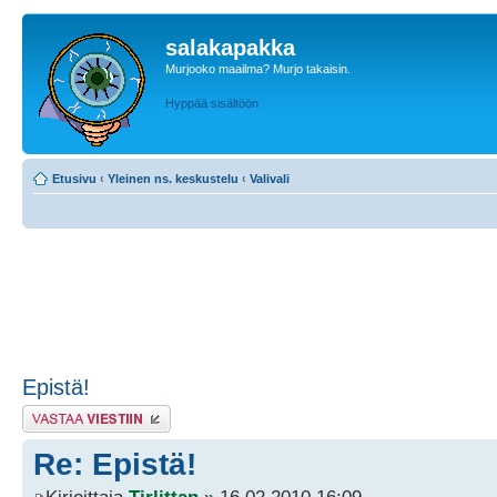
salakapakka
Murjooko maailma? Murjo takaisin.
Hyppää sisältöön
Etusivu
‹
Yleinen ns. keskustelu
‹
Valivali
Epistä!
Lähetä vastaus
Re: Epistä!