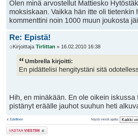
Olen minä arvostellut Mattiesko Hytöstäki
moksiskaan. Vaikka hän itte oli tietenki
kommenttini noin 1000 muun joukosta jä
Re: Epistä!
Kirjoittaja
Tirlittan
» 16.02.2010 16:38
Umbrella kirjoitti:
En pidättelisi hengitystäni sitä odotelles
Hih, en minäkään. En ole oikein iskussa 
pistänyt eräälle jauhot suuhun heti alku
Edellinen
Näytä viestit ajalta:
Lähetä vastaus