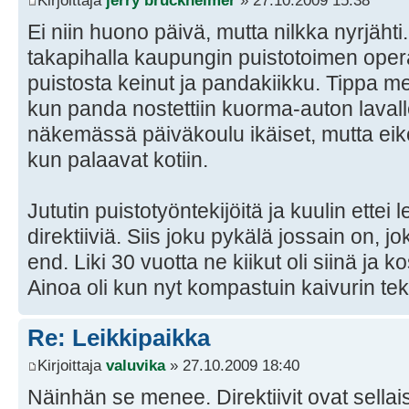
Kirjoittaja
jerry bruckheimer
» 27.10.2009 15:38
Ei niin huono päivä, mutta nilkka nyrjäht
takapihalla kaupungin puistotoimen operaa
puistosta keinut ja pandakiikku. Tippa m
kun panda nostettiin kuorma-auton lavalle
näkemässä päiväkoulu ikäiset, mutta eikö
kun palaavat kotiin.
Jututin puistotyöntekijöitä ja kuulin ettei
direktiiviä. Siis joku pykälä jossain on, 
end. Liki 30 vuotta ne kiikut oli siinä ja 
Ainoa oli kun nyt kompastuin kaivurin t
Re: Leikkipaikka
Kirjoittaja
valuvika
» 27.10.2009 18:40
Näinhän se menee. Direktiivit ovat sellais