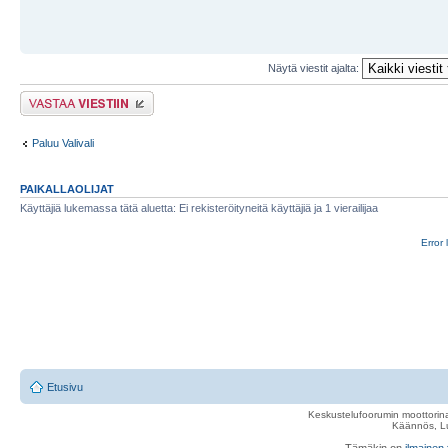
Näytä viestit ajalta:
Lähetä vastaus
Paluu Valivali
PAIKALLAOLIJAT
Käyttäjiä lukemassa tätä aluetta: Ei rekisteröityneitä käyttäjiä ja 1 vierailijaa
Error 
Etusivu
Keskustelufoorumin moottorina
Käännös, Lu
Tämäkin on
ilmainen