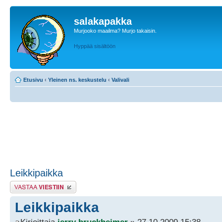
salakapakka
Murjooko maailma? Murjo takaisin.
Hyppää sisältöön
Etusivu
‹
Yleinen ns. keskustelu
‹
Valivali
Leikkipaikka
Lähetä vastaus
Leikkipaikka