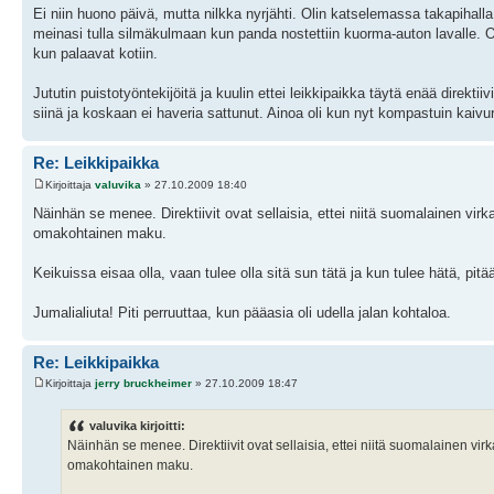
Ei niin huono päivä, mutta nilkka nyrjähti. Olin katselemassa takapihalla
meinasi tulla silmäkulmaan kun panda nostettiin kuorma-auton lavalle. On
kun palaavat kotiin.
Jututin puistotyöntekijöitä ja kuulin ettei leikkipaikka täytä enää direktii
siinä ja koskaan ei haveria sattunut. Ainoa oli kun nyt kompastuin kaiv
Re: Leikkipaikka
Kirjoittaja
valuvika
» 27.10.2009 18:40
Näinhän se menee. Direktiivit ovat sellaisia, ettei niitä suomalainen vi
omakohtainen maku.
Keikuissa eisaa olla, vaan tulee olla sitä sun tätä ja kun tulee hätä, pi
Jumalialiuta! Piti perruuttaa, kun pääasia oli udella jalan kohtaloa.
Re: Leikkipaikka
Kirjoittaja
jerry bruckheimer
» 27.10.2009 18:47
valuvika kirjoitti:
Näinhän se menee. Direktiivit ovat sellaisia, ettei niitä suomalainen v
omakohtainen maku.