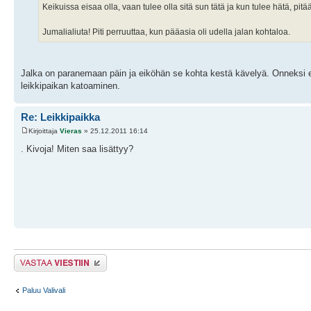
Keikuissa eisaa olla, vaan tulee olla sitä sun tätä ja kun tulee hätä, pi
Jumalialiuta! Piti perruuttaa, kun pääasia oli udella jalan kohtaloa.
Jalka on paranemaan päin ja eiköhän se kohta kestä kävelyä. Onneksi ei
leikkipaikan katoaminen.
Re: Leikkipaikka
Kirjoittaja
Vieras
» 25.12.2011 16:14
. Kivoja! Miten saa lisättyy?
Lähetä vastaus
Paluu Valivali