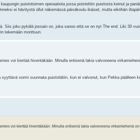
 kaupungin puistotoimen operaatiota jossa poistettiin puistosta keinut ja pand
neksi ei hävitystä ollut näkemässä päiväkoulu ikäiset, mutta eiköhän iltapäiv
viä. Siis joku pykälä jossain on, joka sanoo että se on nyt The end. Liki 30 vuot
urin tekemään monttuun.
rkamies voi kiertää hiventäkään. Minulla entisenä lakia valvoneena virkamiehen
tää syyttävä sormi suunnata puistotätiin, kun ei valvonut, kun Pekka päälleen k
irkamies voi kiertää hiventäkään. Minulla entisenä lakia valvoneena virkamiehenä on 