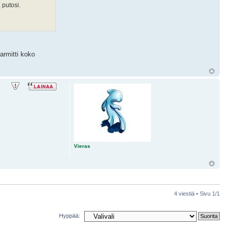
 putosi.
armitti koko
Vieras
4 viestiä • Sivu
1
/
1
Hyppää: