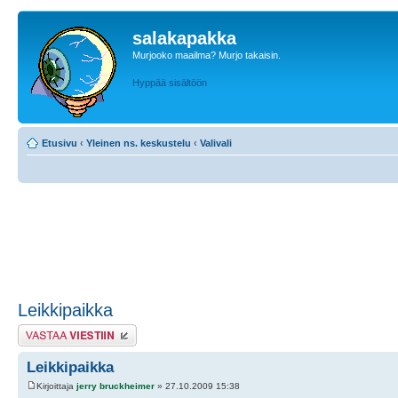
salakapakka
Murjooko maailma? Murjo takaisin.
Hyppää sisältöön
Etusivu
‹
Yleinen ns. keskustelu
‹
Valivali
Leikkipaikka
Lähetä vastaus
Leikkipaikka
Kirjoittaja
jerry bruckheimer
» 27.10.2009 15:38