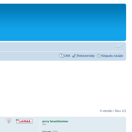
UKK
Rekisteröidy
Kirjaudu sisään
4 viestiä • Sivu
1
/
1
jerry bruckheimer
***
Viestit:
777