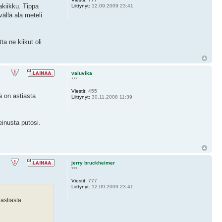
akiikku. Tippa
Liittynyt:
12.09.2009 23:41
ällä ala meteli
ta ne kiikut oli
valuvika
***
Viestit:
455
ä on astiasta
Liittynyt:
30.11.2008 11:39
einusta putosi.
jerry bruckheimer
***
Viestit:
777
Liittynyt:
12.09.2009 23:41
astiasta