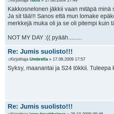
Kirjoittaja
Tuttu
» 17.08.2009 17:49
Kakkosnelonen jäkkii vaan mitäpä minä s
Ja sit tää!!! Sanos että mun lomake epäk
merkkejä muka oli ja se oli pitempi kuin
NOT MY DAY :(( pyääh.........
Re: Jumis suolisto!!!
Kirjoittaja
Umbrella
» 17.08.2009 17:57
Syksy, maanantai ja S24 tökkii. Tuleepa 
Re: Jumis suolisto!!!
Kirjoittaja
jerry bruckheimer
» 29.10.2009 09:46