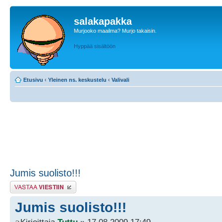
salakapakka
Murjooko maailma? Murjo takaisin.
Hyppää sisältöön
Etusivu
‹
Yleinen ns. keskustelu
‹
Valivali
Jumis suolisto!!!
Lähetä vastaus
Jumis suolisto!!!