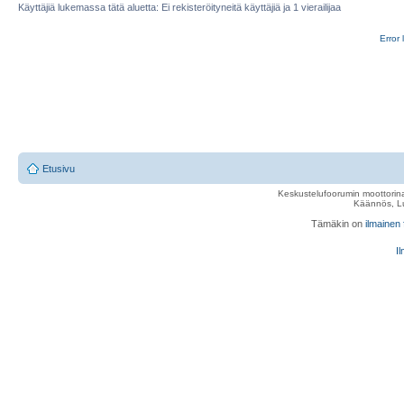
Käyttäjiä lukemassa tätä aluetta: Ei rekisteröityneitä käyttäjiä ja 1 vierailijaa
Error 
Etusivu
Keskustelufoorumin moottorina
Käännös, Lu
Tämäkin on
ilmainen
Il