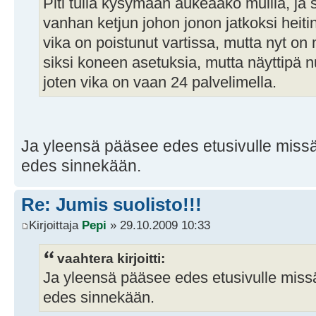
Piti tulla kysymään aukeaako muilla, ja
vanhan ketjun johon jonon jatkoksi heiti
vika on poistunut vartissa, mutta nyt on 
siksi koneen asetuksia, mutta näyttipä 
joten vika on vaan 24 palvelimella.
Ja yleensä pääsee edes etusivulle missä o
edes sinnekään.
Re: Jumis suolisto!!!
Kirjoittaja
Pepi
» 29.10.2009 10:33
vaahtera kirjoitti:
Ja yleensä pääsee edes etusivulle missä o
edes sinnekään.