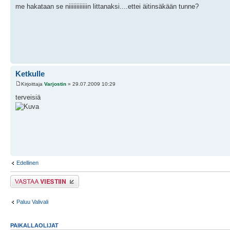
me hakataan se niiiiiiiiiiiin littanaksi....ettei äitinsäkään tunne?
Ketkulle
Kirjoittaja
Varjostin
» 29.07.2009 10:29
terveisiä
Edellinen
Lähetä vastaus
Paluu Valivali
PAIKALLAOLIJAT