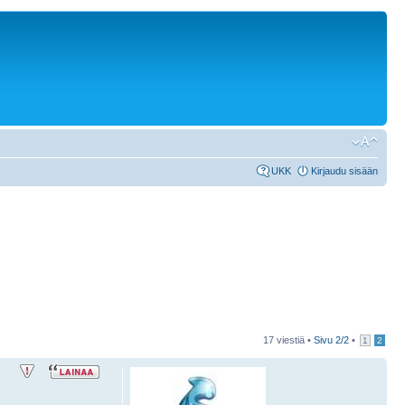
UKK
Kirjaudu sisään
17 viestiä •
Sivu
2
/
2
•
1
2