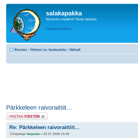
salakapakka
Murjooko maailma? Murjo takaisin.
Hyppää sisältöön
Etusivu
‹
Yleinen ns. keskustelu
‹
Valivali
Pärkkeleen raivoraittiit...
Lähetä vastaus
Re: Pärkkeleen raivoraittiit...
Kirjoittaja
Varjostin
» 25.07.2009 10:49