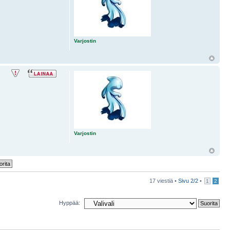
Varjostin
Varjostin
17 viestiä •
Sivu
2
/
2
•
1
2
Hyppää: