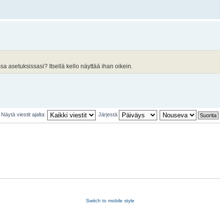
a asetuksissasi? Itsellä kello näyttää ihan oikein.
Näytä viestit ajalta:
Järjestä
Switch to mobile style