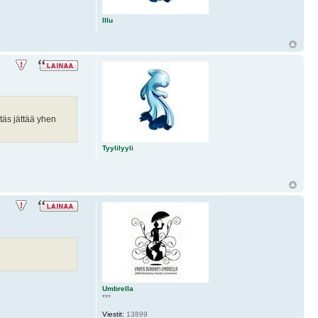
Illu
täs jättää yhen
Tyylilyyli
Umbrella
***
Viestit:
13899