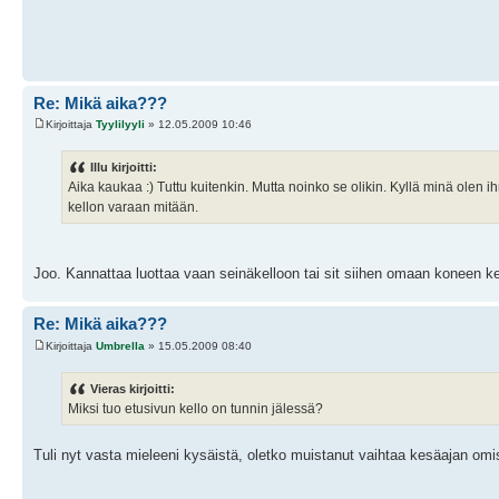
Re: Mikä aika???
Kirjoittaja
Tyylilyyli
» 12.05.2009 10:46
Illu kirjoitti:
Aika kaukaa :) Tuttu kuitenkin. Mutta noinko se olikin. Kyllä minä olen
kellon varaan mitään.
Joo. Kannattaa luottaa vaan seinäkelloon tai sit siihen omaan koneen kello
Re: Mikä aika???
Kirjoittaja
Umbrella
» 15.05.2009 08:40
Vieras kirjoitti:
Miksi tuo etusivun kello on tunnin jälessä?
Tuli nyt vasta mieleeni kysäistä, oletko muistanut vaihtaa kesäajan omis