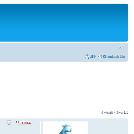
UKK
Kirjaudu sisään
6 viestiä • Sivu
1
/
1