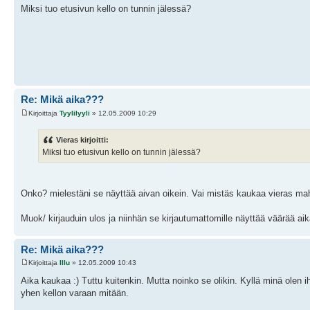
Miksi tuo etusivun kello on tunnin jälessä?
Re: Mikä aika???
Kirjoittaja
Tyylilyyli
» 12.05.2009 10:29
Vieras kirjoitti:
Miksi tuo etusivun kello on tunnin jälessä?
Onko? mielestäni se näyttää aivan oikein. Vai mistäs kaukaa vieras mah
Muok/ kirjauduin ulos ja niinhän se kirjautumattomille näyttää väärää aik
Re: Mikä aika???
Kirjoittaja
Illu
» 12.05.2009 10:43
Aika kaukaa :) Tuttu kuitenkin. Mutta noinko se olikin. Kyllä minä olen
yhen kellon varaan mitään.