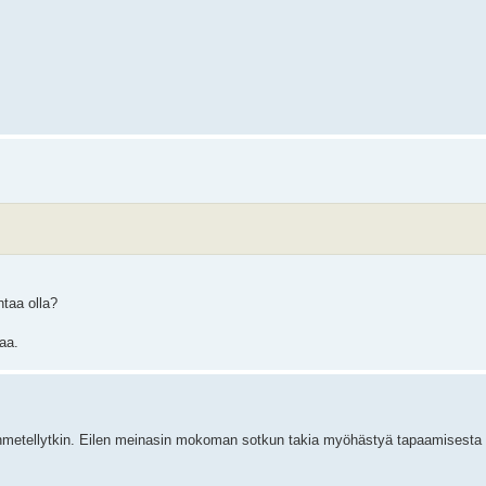
taa olla?
aa.
 ihmetellytkin. Eilen meinasin mokoman sotkun takia myöhästyä tapaamisesta :)