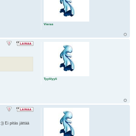
Vieras
Tyylilyyli
) Ei pitäs jättää