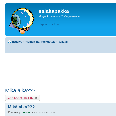
salakapakka
Murjooko maailma? Murjo takaisin.
Hyppää sisältöön
Etusivu
‹
Yleinen ns. keskustelu
‹
Valivali
Mikä aika???
Lähetä vastaus
Mikä aika???
Kirjoittaja
Vieras
» 12.05.2009 10:27