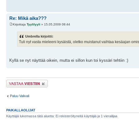
Re: Mikä aika???
Kirjoittaja
Tyylilyyli
» 15.05.2009 08:44
Umbrella kirjoitti:
Tuli nyt vasta mieleeni kysäistä, oletko muistanut vaihtaa kesäajan omiss
Kyllä se nyt näyttää oikein, mutta ei sillon kun toi kyssäri tehtiin :)
Lähetä vastaus
Paluu Valivali
PAIKALLAOLIJAT
Käyttäjiä lukemassa tätä aluetta: Ei rekisteröityneitä käyttäjiä ja 1 vierailijaa