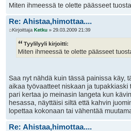
Miten ihmeessä te olette päässeet tuosta 
Re: Ahistaa,himottaa....
Kirjoittaja
Ketku
» 29.03.2009 21:39
Tyylilyyli kirjoitti:
Miten ihmeessä te olette päässeet tuosta 
Saa nyt nähdä kuin tässä painissa käy, t
aikaa työvaatteet niskaan ja tupakkiaski t
pari kertaa jo meinasin langeta kun kävin
hesassa, näyttäisi siltä että kahvin juom
lopettaa kokonaan tai vähentää muutam
Re: Ahistaa,himottaa....