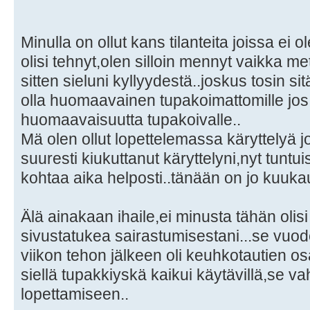
Minulla on ollut kans tilanteita joissa ei o
olisi tehnyt,olen silloin mennyt vaikka me
sitten sieluni kyllyydestä..joskus tosin si
olla huomaavainen tupakoimattomille jos 
huomaavaisuutta tupakoivalle..
Mä olen ollut lopettelemassa käryttelyä 
suuresti kiukuttanut käryttelyni,nyt tunt
kohtaa aika helposti..tänään on jo kuukaus
Älä ainakaan ihaile,ei minusta tähän olisi 
sivustatukea sairastumisestani...se vuod
viikon tehon jälkeen oli keuhkotautien os
siellä tupakkiyskä kaikui käytävillä,se v
lopettamiseen..