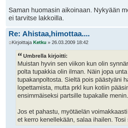
Saman huomasin aikoinaan. Nykyään me
ei tarvitse lakkoilla.
Re: Ahistaa,himottaa....
Kirjoittaja
Ketku
» 26.03.2009 18:42
Umbrella kirjoitti:
Muistan hyvin sen viikon kun olin synnäri
polta tupakkia olin ilman. Näin jopa unta
tupakanpoltosta. Sieltä pois päästyäni h
lopettamista, mutta prkl kun kotiin pääsi
ensimmäiseksi partsille tupakalle menin
Jos et pahastu, myötäelän voimakkaasti 
et kerro kenellekään, salaa ihailen. Tosi 