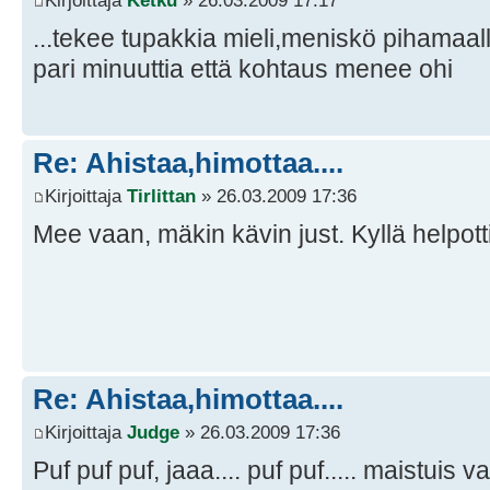
Kirjoittaja
Ketku
» 26.03.2009 17:17
...tekee tupakkia mieli,meniskö pihamaalle 
pari minuuttia että kohtaus menee ohi
Re: Ahistaa,himottaa....
Kirjoittaja
Tirlittan
» 26.03.2009 17:36
Mee vaan, mäkin kävin just. Kyllä helpotti
Re: Ahistaa,himottaa....
Kirjoittaja
Judge
» 26.03.2009 17:36
Puf puf puf, jaaa.... puf puf..... maistuis va