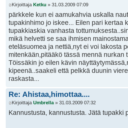
Kirjoittaja
Ketku
» 31.03.2009 07:09
pärkkele kun ei aamukahvia uskalla naut
tupakinhimo jo iskee... Eilen pari kertaa 
tupakkiaskia vanhasta tottumuksesta..sin
mikä helvetti se saa ihmisen mainostama
eteläsuomea ja nettiä,nyt ei voi lakosta 
mitenkään,pitääkö tässä mennä nurkan 
Töissäkin jo eilen kävin näyttäytymässä,ny
kipeenä..saakeli että pelkkä duunin viere
raskasta...
Re: Ahistaa,himottaa....
Kirjoittaja
Umbrella
» 31.03.2009 07:32
Kannustusta, kannustusta. Jätä tupakki p