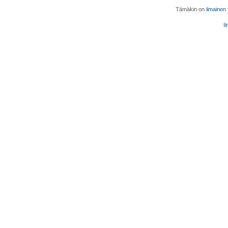
Tämäkin on
ilmainen
Il