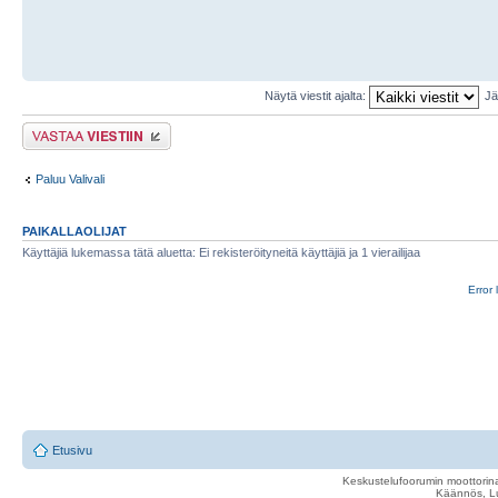
Näytä viestit ajalta:
Jä
Lähetä vastaus
Paluu Valivali
PAIKALLAOLIJAT
Käyttäjiä lukemassa tätä aluetta: Ei rekisteröityneitä käyttäjiä ja 1 vierailijaa
Error 
Etusivu
Keskustelufoorumin moottorina
Käännös, Lu