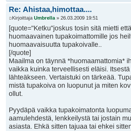
Re: Ahistaa,himottaa....
Kirjoittaja
Umbrella
» 26.03.2009 19:51
[quote="Ketku"joskus tosin sitä mietti ett
huomaavainen tupakoimattomille jos heil
huomaavaisuutta tupakoivalle..
[/quote]
Maailma on täynnä *huomaamattomia* ihmi
vaikka kuinka terveellisesti eläisi. Itsestä
lähteäkseen. Vertaistuki on tärkeää. Tu
mistä tupakoiva on luopunut ja miten kov
ollut.
Pyydäpä vaikka tupakoimatonta luopumaa
aamulehdestä, lenkkeilystä tai jostain m
asiasta. Ehkä sitten tajuaa tai ehkei sitt