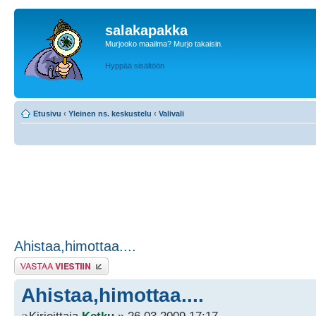
salakapakka
Murjooko maailma? Murjo takaisin.
Hyppää sisältöön
Etusivu
‹
Yleinen ns. keskustelu
‹
Valivali
Ahistaa,himottaa....
Lähetä vastaus
Ahistaa,himottaa....