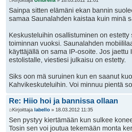
Kirjoittaja
Umbrella
» 18.03.2012 11:01
Sainpa sitten elämäni ekan bannin suolee
samaa Saunalahden kaistaa kuin minä sa
Keskusteluihin osallistuminen on estetty
toiminnan vuoksi. Saunalahden mobiililaa
käyttäjällä on sama IP-osoite. Jos jaettu 
estolistalle, viestiesi julkaisu on estetty.
Siks oon mä suruinen kun en saanut kuole
Kahvikeskuteluihin. Voi minnuu pientä so
Re: Hiio hoi ja bannissa ollaan
Kirjoittaja
labello
» 18.03.2012 11:35
Sen pystyy kiertämään kun sulkee kone
Tosin sen voi joutua tekemään monta ker