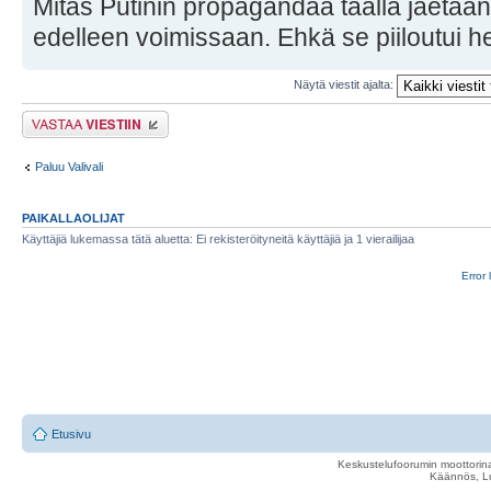
Mitäs Putinin propagandaa täällä jaetaan
edelleen voimissaan. Ehkä se piiloutui he
Näytä viestit ajalta:
Lähetä vastaus
Paluu Valivali
PAIKALLAOLIJAT
Käyttäjiä lukemassa tätä aluetta: Ei rekisteröityneitä käyttäjiä ja 1 vierailijaa
Error 
Etusivu
Keskustelufoorumin moottorina
Käännös, Lu