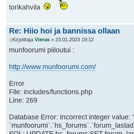
torikahvila
Re: Hiio hoi ja bannissa ollaan
Kirjoittaja
Vieras
» 23.01.2023 19:12
munfoorumi piiloutui :
http://www.munfoorumi.com/
Error
File: includes/functions.php
Line: 269
Database Error: Incorrect integer value: '
`munfoorumi`.`hs_forums`.`forum_lastad
SQL: UPDATE hs_forums SET forum_las