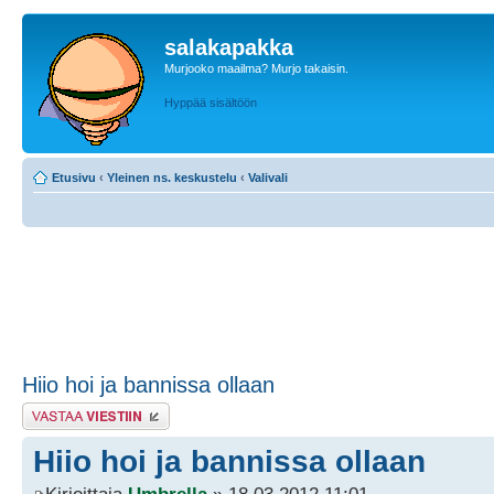
salakapakka
Murjooko maailma? Murjo takaisin.
Hyppää sisältöön
Etusivu
‹
Yleinen ns. keskustelu
‹
Valivali
Hiio hoi ja bannissa ollaan
Lähetä vastaus
Hiio hoi ja bannissa ollaan