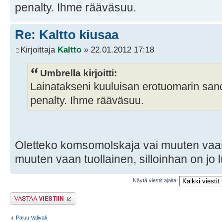
penalty. Ihme rääväsuu.
Re: Kaltto kiusaa
Kirjoittaja
Kaltto
» 22.01.2012 17:18
Umbrella kirjoitti:
Lainatakseni kuuluisan erotuomarin sanoj
penalty. Ihme rääväsuu.
Oletteko komsomolskaja vai muuten vaan
muuten vaan tuollainen, silloinhan on jo 
Näytä viestit ajalta:
Lähetä vastaus
Paluu Valivali