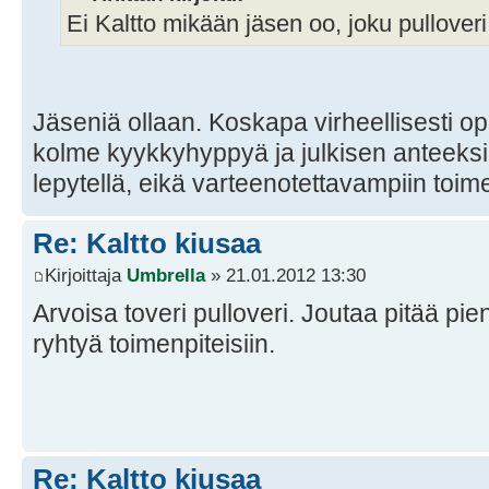
Ei Kaltto mikään jäsen oo, joku pullover
Jäseniä ollaan. Koskapa virheellisesti o
kolme kyykkyhyppyä ja julkisen anteeksi
lepytellä, eikä varteenotettavampiin toimen
Re: Kaltto kiusaa
Kirjoittaja
Umbrella
» 21.01.2012 13:30
Arvoisa toveri pulloveri. Joutaa pitää pie
ryhtyä toimenpiteisiin.
Re: Kaltto kiusaa