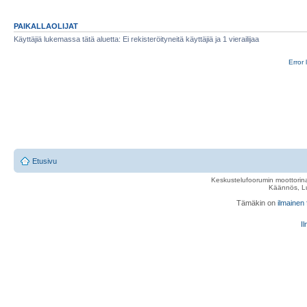
PAIKALLAOLIJAT
Käyttäjiä lukemassa tätä aluetta: Ei rekisteröityneitä käyttäjiä ja 1 vierailijaa
Error 
Etusivu
Keskustelufoorumin moottorina
Käännös, Lu
Tämäkin on
ilmainen
Il