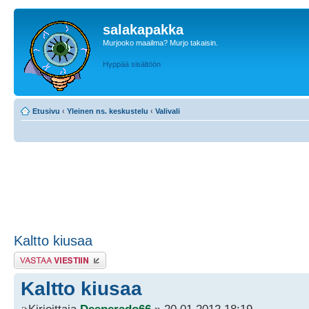
salakapakka
Murjooko maailma? Murjo takaisin.
Hyppää sisältöön
Etusivu
‹
Yleinen ns. keskustelu
‹
Valivali
Kaltto kiusaa
Lähetä vastaus
Kaltto kiusaa