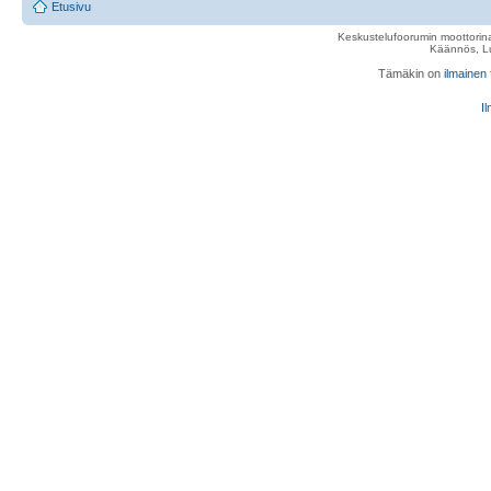
Etusivu
Keskustelufoorumin moottorina
Käännös, Lu
Tämäkin on
ilmainen
Il