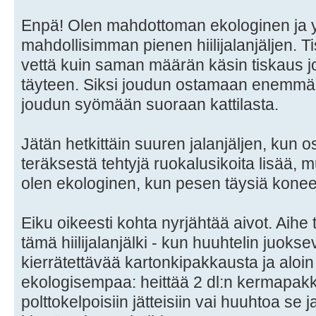
Enpä! Olen mahdottoman ekologinen ja yr
mahdollisimman pienen hiilijalanjäljen.
vettä kuin saman määrän käsin tiskaus j
täyteen. Siksi joudun ostamaan enemmän
joudun syömään suoraan kattilasta.
Jätän hetkittäin suuren jalanjäljen, kun
teräksestä tehtyjä ruokalusikoita lisää, 
olen ekologinen, kun pesen täysiä koneel
Eiku oikeesti kohta nyrjähtää aivot. Aihe t
tämä hiilijalanjälki - kun huuhtelin juoks
kierrätettävää kartonkipakkausta ja aloin
ekologisempaa: heittää 2 dl:n kermapa
polttokelpoisiin jätteisiin vai huuhtoa se ja