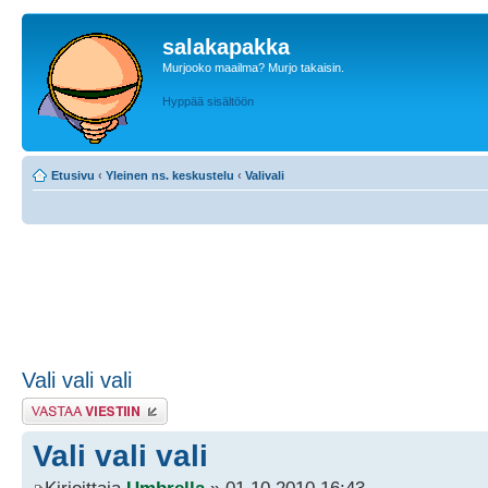
salakapakka
Murjooko maailma? Murjo takaisin.
Hyppää sisältöön
Etusivu
‹
Yleinen ns. keskustelu
‹
Valivali
Vali vali vali
Lähetä vastaus
Vali vali vali