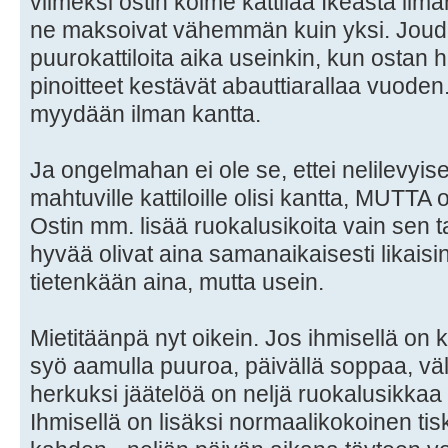
viimeksi ostin kolme kattilaa Ikeasta ilma
ne maksoivat vähemmän kuin yksi. Jou
puurokattiloita aika useinkin, kun ostan ha
pinoitteet kestävät abauttiarallaa vuoden.
myydään ilman kantta.
Ja ongelmahan ei ole se, ettei nelilevyise
mahtuville kattiloille olisi kantta, MUTT
Ostin mm. lisää ruokalusikoita vain sen 
hyvää olivat aina samanaikaisesti likaisin
tietenkään aina, mutta usein.
Mietitäänpä nyt oikein. Jos ihmisellä on 
syö aamulla puuroa, päivällä soppaa, väli
herkuksi jäätelöä on neljä ruokalusikkaa 
Ihmisellä on lisäksi normaalikokoinen ti