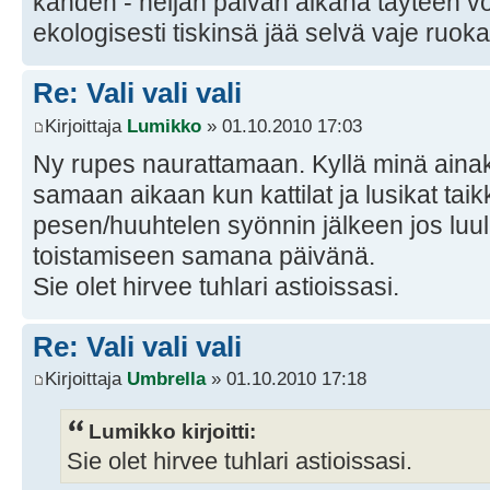
kahden - neljän päivän aikana täyteen 
ekologisesti tiskinsä jää selvä vaje ruok
Re: Vali vali vali
Kirjoittaja
Lumikko
» 01.10.2010 17:03
Ny rupes naurattamaan. Kyllä minä ainak
samaan aikaan kun kattilat ja lusikat tai
pesen/huuhtelen syönnin jälkeen jos luul
toistamiseen samana päivänä.
Sie olet hirvee tuhlari astioissasi.
Re: Vali vali vali
Kirjoittaja
Umbrella
» 01.10.2010 17:18
Lumikko kirjoitti:
Sie olet hirvee tuhlari astioissasi.