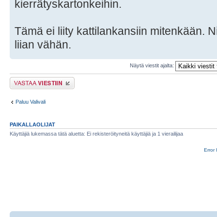
kierrätyskartonkeihin.
Tämä ei liity kattilankansiin mitenkään. N
liian vähän.
Näytä viestit ajalta:
Lähetä vastaus
Paluu Valivali
PAIKALLAOLIJAT
Käyttäjiä lukemassa tätä aluetta: Ei rekisteröityneitä käyttäjiä ja 1 vierailijaa
Error 