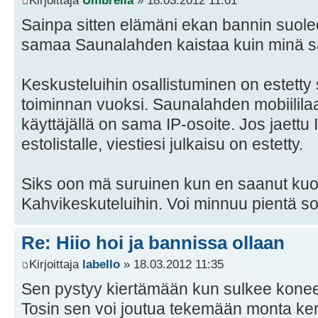
Kirjoittaja
Umbrella
» 18.03.2012 11:01
Sainpa sitten elämäni ekan bannin suolee
samaa Saunalahden kaistaa kuin minä sa
Keskusteluihin osallistuminen on estetty
toiminnan vuoksi. Saunalahden mobiililaa
käyttäjällä on sama IP-osoite. Jos jaettu 
estolistalle, viestiesi julkaisu on estetty.
Siks oon mä suruinen kun en saanut kuole
Kahvikeskuteluihin. Voi minnuu pientä so
Re: Hiio hoi ja bannissa ollaan
Kirjoittaja
labello
» 18.03.2012 11:35
Sen pystyy kiertämään kun sulkee kone
Tosin sen voi joutua tekemään monta ker