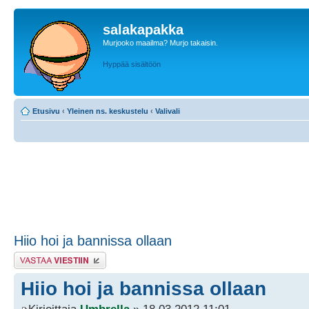
salakapakka
Murjooko maailma? Murjo takaisin.
Hyppää sisältöön
Etusivu
‹
Yleinen ns. keskustelu
‹
Valivali
Hiio hoi ja bannissa ollaan
Lähetä vastaus
Hiio hoi ja bannissa ollaan