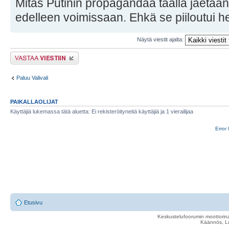
Mitäs Putinin propagandaa täällä jaetaan
edelleen voimissaan. Ehkä se piiloutui he
Näytä viestit ajalta:
Lähetä vastaus
Paluu Valivali
PAIKALLAOLIJAT
Käyttäjiä lukemassa tätä aluetta: Ei rekisteröityneitä käyttäjiä ja 1 vierailijaa
Error 
Etusivu
Keskustelufoorumin moottorina
Käännös, Lu