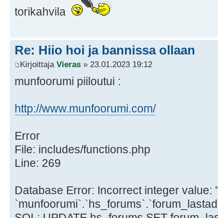
torikahvila
Re: Hiio hoi ja bannissa ollaan
Kirjoittaja
Vieras
» 23.01.2023 19:12
munfoorumi piiloutui :
http://www.munfoorumi.com/
Error
File: includes/functions.php
Line: 269
Database Error: Incorrect integer value: '
`munfoorumi`.`hs_forums`.`forum_lastad
SQL: UPDATE hs_forums SET forum_las