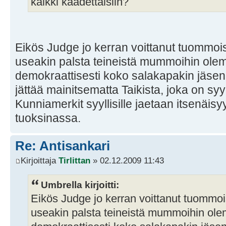
kaikki kaadettaisiin?
Eikös Judge jo kerran voittanut tuommois
useakin palsta teineistä mummoihin ole
demokraattisesti koko salakapakin jäsenet
jättää mainitsematta Taikista, joka on syy
Kunniamerkit syyllisille jaetaan itsenäis
tuoksinassa.
Re: Antisankari
Kirjoittaja
Tirlittan
» 02.12.2009 11:43
Umbrella kirjoitti:
Eikös Judge jo kerran voittanut tuommoi
useakin palsta teineistä mummoihin ol