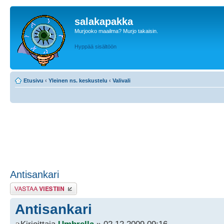
salakapakka
Murjooko maailma? Murjo takaisin.
Hyppää sisältöön
Etusivu
‹
Yleinen ns. keskustelu
‹
Valivali
Antisankari
Lähetä vastaus
Antisankari