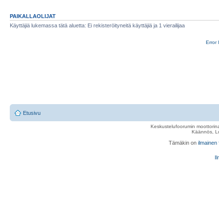
PAIKALLAOLIJAT
Käyttäjiä lukemassa tätä aluetta: Ei rekisteröityneitä käyttäjiä ja 1 vierailijaa
Error 
Etusivu
Keskustelufoorumin moottorina
Käännös, Lu
Tämäkin on
ilmainen
Il