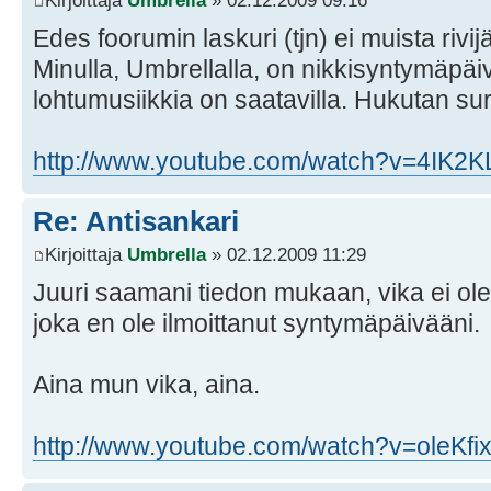
Kirjoittaja
Umbrella
» 02.12.2009 09:16
Edes foorumin laskuri (tjn) ei muista rivi
Minulla, Umbrellalla, on nikkisyntymäpä
lohtumusiikkia on saatavilla. Hukutan sur
http://www.youtube.com/watch?v=4IK2K
Re: Antisankari
Kirjoittaja
Umbrella
» 02.12.2009 11:29
Juuri saamani tiedon mukaan, vika ei ol
joka en ole ilmoittanut syntymäpäivääni.
Aina mun vika, aina.
http://www.youtube.com/watch?v=oleKfi