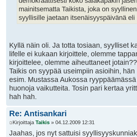
demokraattisesti koko salakapakin jäsenet
mainitsematta Taikista, joka on syylline
syyllisille jaetaan itsenäisyyspäivänä el
Kyllä näin oli. Ja totta tosiaan, syylliset 
lifelle ei kukaan kirjoittele, olemme tapp
kirjoittelee, olemme aiheuttaneet jotain??
Taikis on syypää useimpiin asioihin, hän
esim. Mustassa Aukossa ryyppäämässä ai
huonoja vaikutteita. Tosin pari kertaa yritt
hah hah.
Re: Antisankari
Kirjoittaja
Taikis
» 04.12.2009 12:31
Jaahas, jos nyt sattuisi syyllisyyskunnia