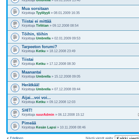
Kirjoittaja
Umbrella
» 09.01.2009 13:40
Mua sorsitaan
Kirjoittaja
Tyylilyyli
» 08.01.2009 16:35
Tiistai ei mittää
Kirjoittaja
Tirlittan
» 09.12.2008 08:54
Töihin, töihin
Kirjoittaja
Umbrella
» 02.01.2009 09:53
Tarpeeton forumi?
Kirjoittaja
Ketku
» 18.12.2008 23:49
Tiistai
Kirjoittaja
Ketku
» 17.12.2008 08:30
Maanantai
Kirjoittaja
Umbrella
» 15.12.2008 09:05
Herätkää!
Kirjoittaja
Umbrella
» 07.12.2008 09:44
Aijai...voi voi...
Kirjoittaja
Ketku
» 09.12.2008 12:03
SHIT!
Kirjoittaja
suurAdmin
» 06.12.2008 15:12
Pimeää
Kirjoittaja
Kesän Lapsi
» 10.11.2008 08:46
Edellinen
Näytä viestit ajalta: