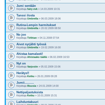
Jumi sentään
Kirjoittaja
fairy evk
» 14.03.2009 10:31
Tanssi ilosta
Kirjoittaja
Umbrella
» 06.03.2009 18:06
Rutina-Lempin harmitukset
Kirjoittaja
Umbrella
» 20.02.2009 08:50
No joo
Kirjoittaja
Tirlittan
» 04.11.2008 07:54
Aivot nyrjähti työssä
Kirjoittaja
Umbrella
» 19.02.2009 16:00
Ahistaa kamalasti!
Kirjoittaja
Ahistaako täällä
» 06.02.2009 16:53
Nyt on
Kirjoittaja
Varjostin
» 05.02.2009 15:06
Herätys!!
Kirjoittaja
Ketku
» 26.01.2009 09:28
Jumii..........
Kirjoittaja
Illuusia
» 24.01.2009 14:00
Nettipaljastuksista
Kirjoittaja
Ketku
» 10.01.2009 15:31
Laihduntakuuri