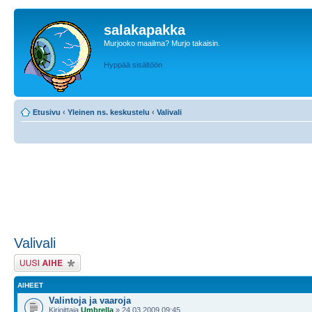
salakapakka
Murjooko maailma? Murjo takaisin.
Hyppää sisältöön
Etusivu
‹
Yleinen ns. keskustelu
‹
Valivali
Valivali
Lähetä uusi viesti
AIHEET
Valintoja ja vaaroja
Kirjoittaja
Umbrella
» 24.03.2009 09:45