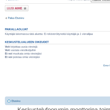
Lähetä uusi viesti
Paluu Etusivu
PAIKALLAOLIJAT
Käyttäjiä lukemassa tätä aluetta: Ei rekisteröityneitä käyttäjiä ja 1 vierailijaa
KESKUSTELUALUEEN OIKEUDET
Voit
kirjoittaa uusia viestejä
Voit
vastata viestiketjuihin
Et voi
muokata omia viestejäsi
Et voi
poistaa omia viestejäsi
Error 
Etusivu
Keskustelufoorumin moottorina toim