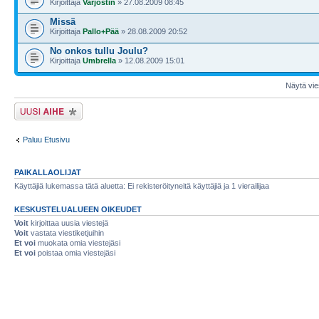
Kirjoittaja
Varjostin
» 27.08.2009 08:45
Missä
Kirjoittaja
Pallo+Pää
» 28.08.2009 20:52
No onkos tullu Joulu?
Kirjoittaja
Umbrella
» 12.08.2009 15:01
Näytä vies
Lähetä uusi viesti
Paluu Etusivu
PAIKALLAOLIJAT
Käyttäjiä lukemassa tätä aluetta: Ei rekisteröityneitä käyttäjiä ja 1 vierailijaa
KESKUSTELUALUEEN OIKEUDET
Voit
kirjoittaa uusia viestejä
Voit
vastata viestiketjuihin
Et voi
muokata omia viestejäsi
Et voi
poistaa omia viestejäsi