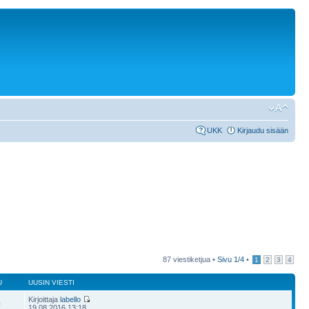
UKK
Kirjaudu sisään
87 viestiketjua •
Sivu
1
/
4
•
1
2
3
4
U
UUSIN VIESTI
Kirjoittaja
labello
0
19.08.2016 13:18