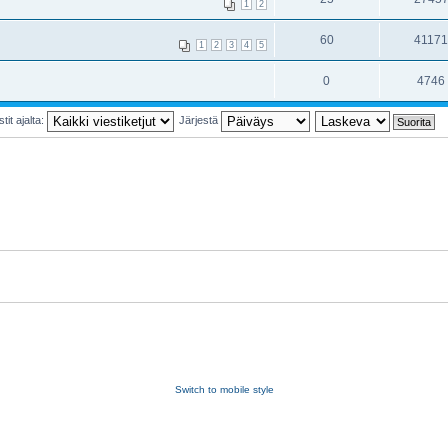
1
2
60
4117
1
2
3
4
5
0
4746
tit ajalta:
Järjestä
Switch to mobile style