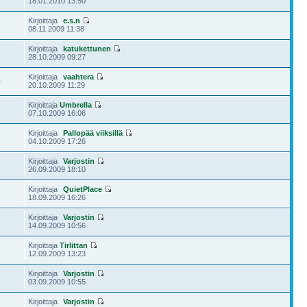
18.01.2010 13:50
Kirjoittaja
e.s.n
5
08.11.2009 11:38
Kirjoittaja
katukettunen
28.10.2009 09:27
Kirjoittaja
vaahtera
0
20.10.2009 11:29
Kirjoittaja
Umbrella
07.10.2009 16:06
Kirjoittaja
Pallopää viiksillä
1
04.10.2009 17:26
Kirjoittaja
Varjostin
7
26.09.2009 18:10
Kirjoittaja
QuietPlace
3
18.09.2009 16:26
Kirjoittaja
Varjostin
7
14.09.2009 10:56
Kirjoittaja
Tirlittan
12.09.2009 13:23
Kirjoittaja
Varjostin
5
03.09.2009 10:55
Kirjoittaja
Varjostin
7