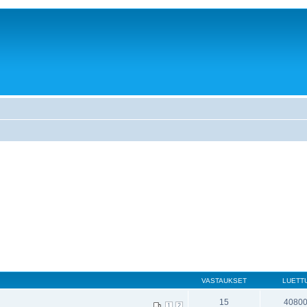
VASTAUKSET
LUETT
15
4080
1
2