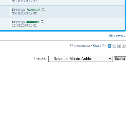
31.08.2009 17:37
Kirjoittaja
Varjostin
1
30.08.2009 19:42
Kirjoittaja
Umbrella
12.08.2009 15:01
Seuraava
87 viestiketjua •
Sivu
1
/
4
•
1
2
3
4
Hyppää: