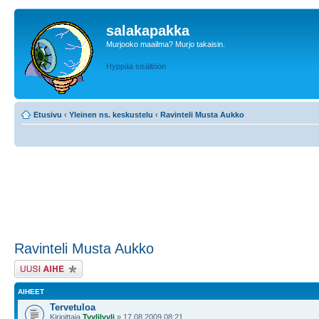
salakapakka
Murjooko maailma? Murjo takaisin.
Hyppää sisältöön
Etusivu
‹
Yleinen ns. keskustelu
‹
Ravinteli Musta Aukko
Ravinteli Musta Aukko
Lähetä uusi viesti
AIHEET
Tervetuloa
Kirjoittaja
Tyylilyyli
» 17.08.2009 08:21