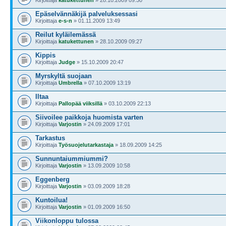
Kirjoittaja
katukettunen
» 28.10.2009 09:30
Epäselvännäkijä palveluksessasi
Kirjoittaja
e-s-n
» 01.11.2009 13:49
Reilut kyläilemässä
Kirjoittaja
katukettunen
» 28.10.2009 09:27
Kippis
Kirjoittaja
Judge
» 15.10.2009 20:47
Myrskyltä suojaan
Kirjoittaja
Umbrella
» 07.10.2009 13:19
Iltaa
Kirjoittaja
Pallopää viiksillä
» 03.10.2009 22:13
Siivoilee paikkoja huomista varten
Kirjoittaja
Varjostin
» 24.09.2009 17:01
Tarkastus
Kirjoittaja
Työsuojelutarkastaja
» 18.09.2009 14:25
Sunnuntaiummiummi?
Kirjoittaja
Varjostin
» 13.09.2009 10:58
Eggenberg
Kirjoittaja
Varjostin
» 03.09.2009 18:28
Kuntoilua!
Kirjoittaja
Varjostin
» 01.09.2009 16:50
Viikonloppu tulossa