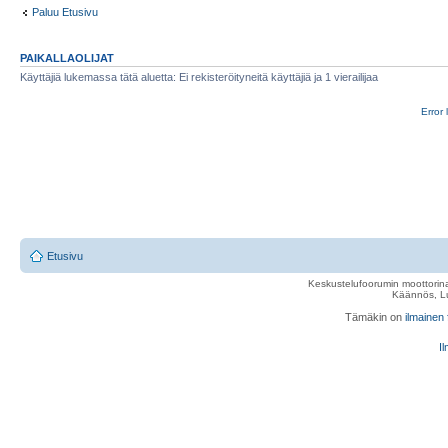
Paluu Etusivu
PAIKALLAOLIJAT
Käyttäjiä lukemassa tätä aluetta: Ei rekisteröityneitä käyttäjiä ja 1 vierailijaa
Error 
Etusivu
Keskustelufoorumin moottorina
Käännös, Lu
Tämäkin on
ilmainen
Il