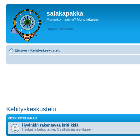
salakapakka
Murjooko maailma? Murjo takaisin.
Hyppää sisältöön
Etusivu
‹
Kehityskeskustelu
Kehityskeskustelu
KESKUSTELUALUE
Hyvinkin rakentavaa kritiikkiä
Haukut ja kehut tänne. Osallistu äänestykseen!