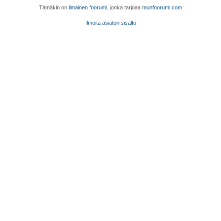
Tämäkin on
ilmainen foorumi
, jonka tarjoaa
munfoorumi.com
Ilmoita asiaton sisältö