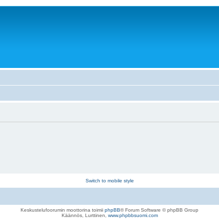
Switch to mobile style
Keskustelufoorumin moottorina toimii
phpBB
® Forum Software © phpBB Group
Käännös, Lurttinen,
www.phpbbsuomi.com