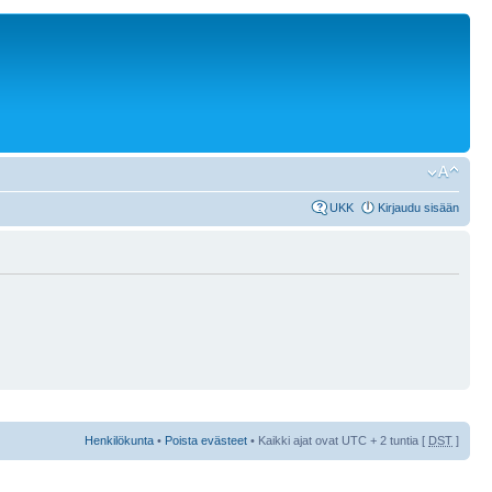
UKK
Kirjaudu sisään
Henkilökunta
•
Poista evästeet
• Kaikki ajat ovat UTC + 2 tuntia [
DST
]