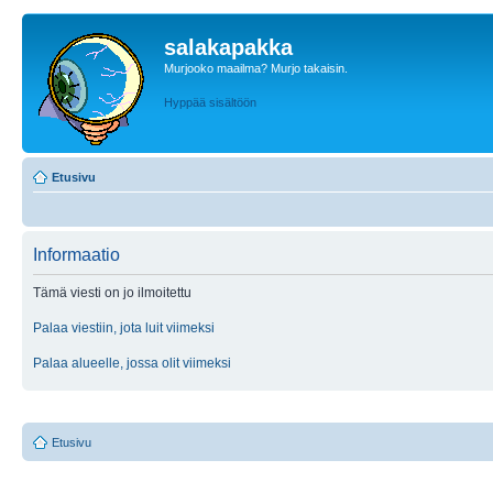
salakapakka
Murjooko maailma? Murjo takaisin.
Hyppää sisältöön
Etusivu
Informaatio
Tämä viesti on jo ilmoitettu
Palaa viestiin, jota luit viimeksi
Palaa alueelle, jossa olit viimeksi
Etusivu