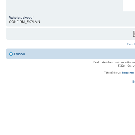
Vahvistuskoodi:
CONFIRM_EXPLAIN
Error 
Etusivu
Keskustelufoorumin moottorina
Käännös, Lu
Tämäkin on
ilmainen
Il