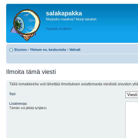
salakapakka
Murjooko maailma? Murjo takaisin.
Hyppää sisältöön
Etusivu
‹
Yleinen ns. keskustelu
‹
Valivali
Ilmoita tämä viesti
Tällä lomakkeella voit lähettää ilmoituksen asiattomasta viestistä sivuston ylläp
Syy:
Lisätietoja:
Tämän voi jättää tyhjäksi.