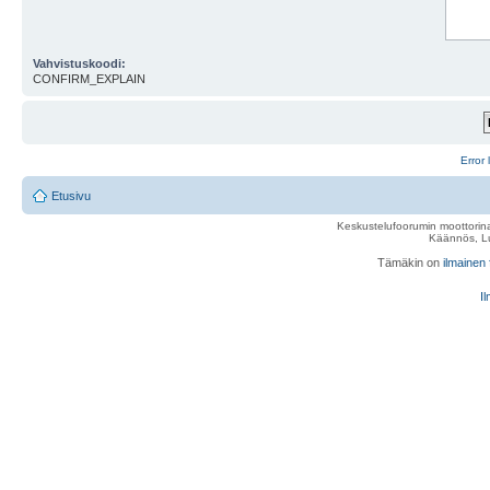
Vahvistuskoodi:
CONFIRM_EXPLAIN
Error 
Etusivu
Keskustelufoorumin moottorina
Käännös, Lu
Tämäkin on
ilmainen
Il