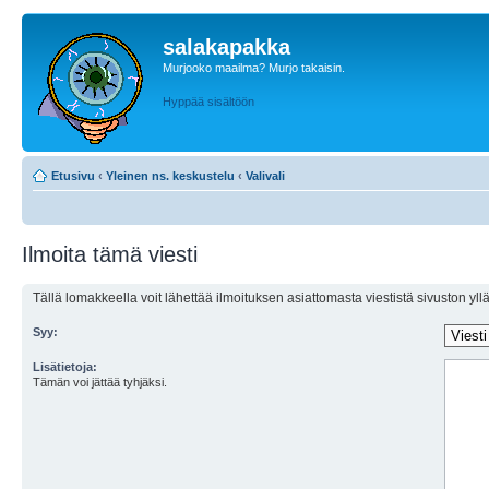
salakapakka
Murjooko maailma? Murjo takaisin.
Hyppää sisältöön
Etusivu
‹
Yleinen ns. keskustelu
‹
Valivali
Ilmoita tämä viesti
Tällä lomakkeella voit lähettää ilmoituksen asiattomasta viestistä sivuston ylläp
Syy:
Lisätietoja:
Tämän voi jättää tyhjäksi.