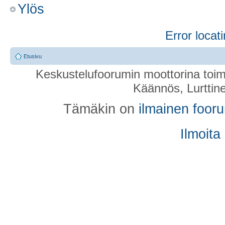
Ylös
Re: Antisankari
Error locati
Kirjoittaja
Taikis
» 04.12.2009 12:45
Etusivu
Umbrella kirjoitti:
Keskustelufoorumin moottorina toim
Käännös, Lurttin
Aakkonen lienee vihapäissää
Tämäkin on
ilmainen foor
hieman ailahtelevainen.
Ilmoita
Prenikkasi kera lehvien lait
jonnekin.