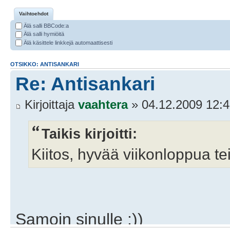
Vaihtoehdot
Älä salli BBCode:a
Älä salli hymiöitä
Älä käsittele linkkejä automaattisesti
OTSIKKO: ANTISANKARI
Re: Antisankari
Kirjoittaja
vaahtera
» 04.12.2009 12:
Taikis kirjoitti:
Kiitos, hyvää viikonloppua teil
Samoin sinulle :))