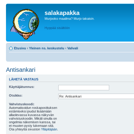
salakapakka
Murjooko maailma? Murjo takaisin.
Hyppää sisältöön
Etusivu
‹
Yleinen ns. keskustelu
‹
Valivali
Antisankari
LÄHETÄ VASTAUS
Käyttäjätunnus:
Otsikko:
Vahvistuskoodi:
Automatisoidun roskapostituksen
estämiseksi joudut lisäämään
allaolevassa kuvassa näkyvän
vahvistuskoodin. Mikäli sinulla on
ongelmia näkemisen kanssa, tai
et muuten pysty lukemaan sitä.
Ota yhteyttä sivuston
Ylläpitäjään
.