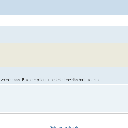
 voimissaan. Ehkä se piiloutui hetkeksi meidän hallitukselta.
Switch to mobile style