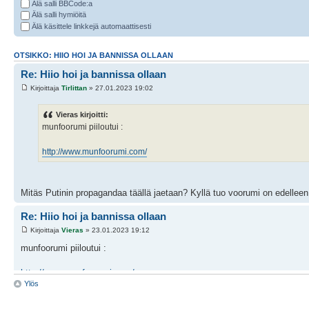
Älä salli BBCode:a
Älä salli hymiöitä
Älä käsittele linkkejä automaattisesti
OTSIKKO: HIIO HOI JA BANNISSA OLLAAN
Re: Hiio hoi ja bannissa ollaan
Kirjoittaja
Tirlittan
» 27.01.2023 19:02
Vieras kirjoitti:
munfoorumi piiloutui :
http://www.munfoorumi.com/
Mitäs Putinin propagandaa täällä jaetaan? Kyllä tuo voorumi on edelleen
Re: Hiio hoi ja bannissa ollaan
Kirjoittaja
Vieras
» 23.01.2023 19:12
munfoorumi piiloutui :
http://www.munfoorumi.com/
Ylös
Error