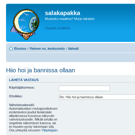
salakapakka
Murjooko maailma? Murjo takaisin.
Hyppää sisältöön
Etusivu
‹
Yleinen ns. keskustelu
‹
Valivali
Hiio hoi ja bannissa ollaan
LÄHETÄ VASTAUS
Käyttäjätunnus:
Otsikko:
Vahvistuskoodi:
Automatisoidun roskapostituksen
estämiseksi joudut lisäämään
allaolevassa kuvassa näkyvän
vahvistuskoodin. Mikäli sinulla on
ongelmia näkemisen kanssa, tai
et muuten pysty lukemaan sitä.
Ota yhteyttä sivuston
Ylläpitäjään
.