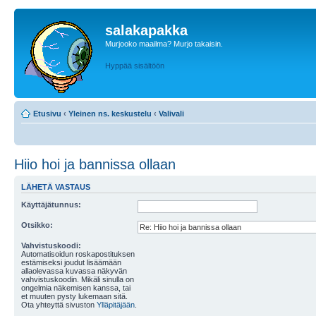
salakapakka
Murjooko maailma? Murjo takaisin.
Hyppää sisältöön
Etusivu
‹
Yleinen ns. keskustelu
‹
Valivali
Hiio hoi ja bannissa ollaan
LÄHETÄ VASTAUS
Käyttäjätunnus:
Otsikko:
Vahvistuskoodi:
Automatisoidun roskapostituksen
estämiseksi joudut lisäämään
allaolevassa kuvassa näkyvän
vahvistuskoodin. Mikäli sinulla on
ongelmia näkemisen kanssa, tai
et muuten pysty lukemaan sitä.
Ota yhteyttä sivuston
Ylläpitäjään
.