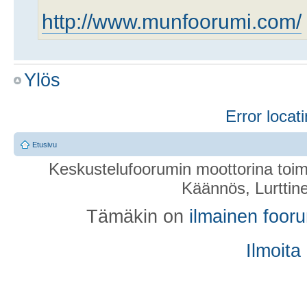
http://www.munfoorumi.com/
Ylös
Mitäs Putinin propagandaa tä
Error locati
edelleen voimissaan. Ehkä se
Etusivu
hallitukselta.
Keskustelufoorumin moottorina toim
Käännös, Lurttin
Re: Hiio hoi ja bannissa
Tämäkin on
ilmainen foor
Kirjoittaja
Vieras
» 23.01.2023 19:12
Ilmoita
munfoorumi piiloutui :