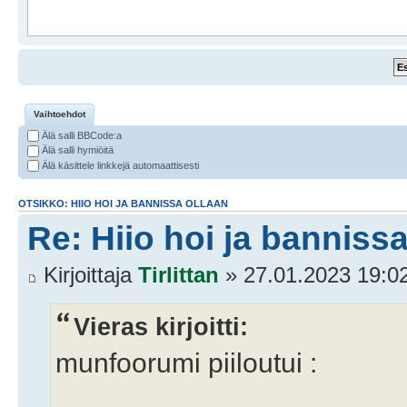
Vaihtoehdot
Älä salli BBCode:a
Älä salli hymiöitä
Älä käsittele linkkejä automaattisesti
OTSIKKO: HIIO HOI JA BANNISSA OLLAAN
Re: Hiio hoi ja bannissa
Kirjoittaja
Tirlittan
» 27.01.2023 19:0
Vieras kirjoitti:
munfoorumi piiloutui :