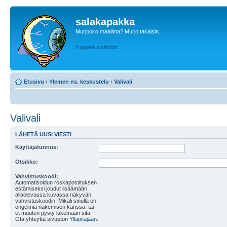
salakapakka
Murjooko maailma? Murjo takaisin.
Hyppää sisältöön
Etusivu
‹
Yleinen ns. keskustelu
‹
Valivali
Valivali
LÄHETÄ UUSI VIESTI
Käyttäjätunnus:
Otsikko:
Vahvistuskoodi:
Automatisoidun roskapostituksen
estämiseksi joudut lisäämään
allaolevassa kuvassa näkyvän
vahvistuskoodin. Mikäli sinulla on
ongelmia näkemisen kanssa, tai
et muuten pysty lukemaan sitä.
Ota yhteyttä sivuston
Ylläpitäjään
.