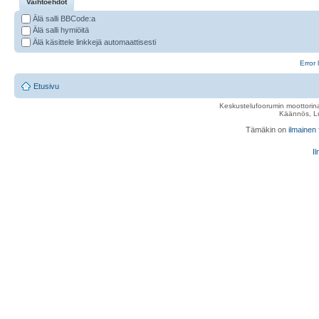
Vaihtoehdot
Älä salli BBCode:a
Älä salli hymiöitä
Älä käsittele linkkejä automaattisesti
Error 
Etusivu
Keskustelufoorumin moottorina
Käännös, Lu
Tämäkin on
ilmainen
Il