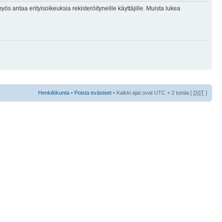
ös antaa erityisoikeuksia rekisteröityneille käyttäjille. Muista lukea
Henkilökunta
•
Poista evästeet
• Kaikki ajat ovat UTC + 2 tuntia [
DST
]