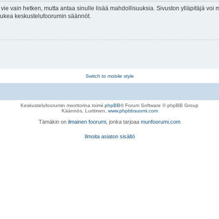
vie vain hetken, mutta antaa sinulle lisää mahdollisuuksia. Sivuston ylläpitäjä voi my
 lukea keskustelufoorumin säännöt.
Switch to mobile style
Keskustelufoorumin moottorina toimii
phpBB
® Forum Software © phpBB Group
Käännös, Lurttinen,
www.phpbbsuomi.com
Tämäkin on
ilmainen foorumi
, jonka tarjoaa
munfoorumi.com
Ilmoita asiaton sisältö