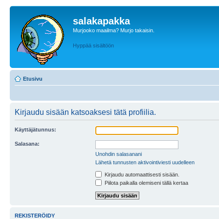
salakapakka
Murjooko maailma? Murjo takaisin.
Hyppää sisältöön
Etusivu
Kirjaudu sisään katsoaksesi tätä profiilia.
Käyttäjätunnus:
Salasana:
Unohdin salasanani
Lähetä tunnusten aktivointiviesti uudelleen
Kirjaudu automaattisesti sisään.
Piilota paikalla olemiseni tällä kertaa
REKISTERÖIDY