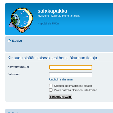
salakapakka
Murjooko maailma? Murjo takaisin.
Hyppää sisältöön
Etusivu
Kirjaudu sisään katsoaksesi henkilökunnan tietoja.
Käyttäjätunnus:
Salasana:
Unohdin salasanani
Kirjaudu automaattisesti sisään.
Piilota paikalla olemiseni tällä kertaa