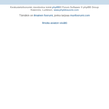
Keskustelufoorumin moottorina toimii
phpBB
® Forum Software © phpBB Group
Käännös, Lurttinen,
www.phpbbsuomi.com
Tämäkin on
ilmainen foorumi
, jonka tarjoaa
munfoorumi.com
Ilmoita asiaton sisältö