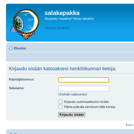
salakapakka
Murjooko maailma? Murjo takaisin.
Hyppää sisältöön
Etusivu
Kirjaudu sisään katsoaksesi henkilökunnan tietoja.
Käyttäjätunnus:
Salasana:
Unohdin salasanani
Kirjaudu automaattisesti sisään.
Piilota paikalla olemiseni tällä kertaa
Error 