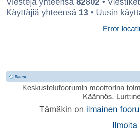
Viestejä yhteensä
82802
• Viestike
Käyttäjiä yhteensä
13
• Uusin käyt
Error locati
Etusivu
Keskustelufoorumin moottorina toim
Käännös, Lurttin
Tämäkin on
ilmainen foor
Ilmoita