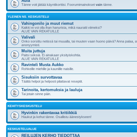
Aula
Tänne voit jättää käyntikorttisi. Foorumimainokset
vain
tänne.
YLEINEN NS. KESKUSTELU
Vahingonilo ja muut riemut
Kaikki ei voi olla ihan hanurista, mikä nauratti viimeksi?
ALUE VAIN REKATUILLE
Valivali
Onko sorsittu netissä tai muualla, tai muuten vaan huono päivä? Anna palaa, 
anonyymisti.
Muita juttuja
Paitsi seksiä. Ei ainakaan yksityiskohtia.
ALUE VAIN REKATUILLE
Ravinteli Musta Aukko
Rohkeille miehille ja kauniille naisille.
Sisuksiin survottavaa
Täältä helpot ja helposti pilattavat reseptit.
Tarinoita, kertomuksia ja lauluja
Tai jotain sinne päin.
KEHITYSKESKUSTELU
Hyvinkin rakentavaa kritiikkiä
Haukut ja kehut tänne. Osallistu äänestykseen!
KESKUSTELUALUE
REILUJEN KERHO TIEDOTTAA