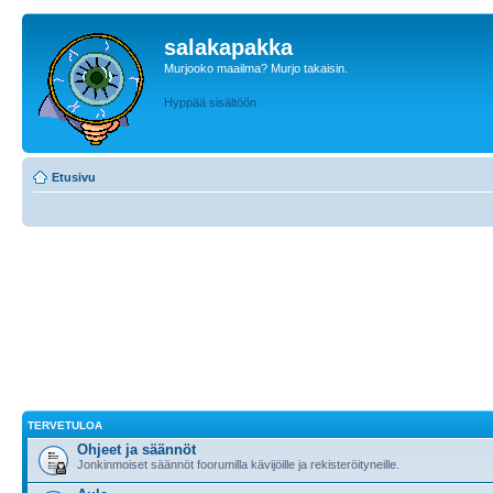
salakapakka
Murjooko maailma? Murjo takaisin.
Hyppää sisältöön
Etusivu
TERVETULOA
Ohjeet ja säännöt
Jonkinmoiset säännöt foorumilla kävijöille ja rekisteröityneille.