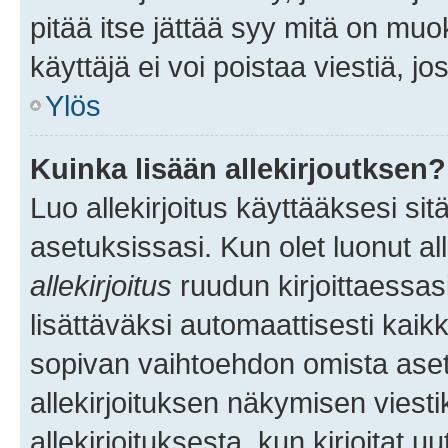
pitää itse jättää syy mitä on muo
käyttäjä ei voi poistaa viestiä, jo
Ylös
Kuinka lisään allekirjoutksen?
Luo allekirjoitus käyttääksesi si
asetuksissasi. Kun olet luonut all
allekirjoitus
ruudun kirjoittaessasi
lisättäväksi automaattisesti kaikki
sopivan vaihtoehdon omista asetu
allekirjoituksen näkymisen viesti
allekirjoituksesta, kun kirjoitat uu