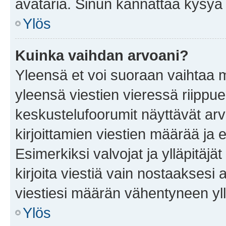
avataria. Sinun kannattaa kysyä yl
Ylös
Kuinka vaihdan arvoani?
Yleensä et voi suoraan vaihtaa 
yleensä viestien vieressä riippu
keskustelufoorumit näyttävät ar
kirjoittamien viestien määrää ja er
Esimerkiksi valvojat ja ylläpitäjä
kirjoita viestiä vain nostaakses
viestiesi määrän vähentyneen yl
Ylös