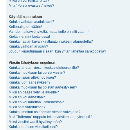
Miksi en voi rekisteröityä?
Mitä “Poista evästeet” tekee?
Käyttäjän asetukset
Kuinka vaihdan asetuksiani?
Kellonaika on väärin!
Vaihdoin aikavyöhykettä, mutta kello on silti väärin!
Kieltäni ei näy luettelossa!
Kuinka näytän kuvan käyttäjätunnukseni alapuolella?
Kuinka vaihdan arvoani?
Joudun kirjautumaan sisään, kun yritän lähettää sähköpostia?
Viestin lähetyksen ongelmat
Kuinka lähetän viestin keskustelufoorumille?
Kuinka muokkaan tai poista viestin?
Kuinka lisään allekirjoutksen?
Kuinka luon äänestyksen?
Kuinka muokkaan tai poistan äänestyksen?
Miksi en pääse tietyille alueille?
Miksi en voi äänestää?
Miksi en voi lähettää liitetiedostoa?
Miksi sain varoituksen?
Kuinka ilmoitan asiattoman viestin valvojalle?
Mitä "Tallenna" nappula tekee viestien lähetyksessä?
Miksi viestini vaatii hyväksynnän?
Kuinka tönäisen viestiketjuani?