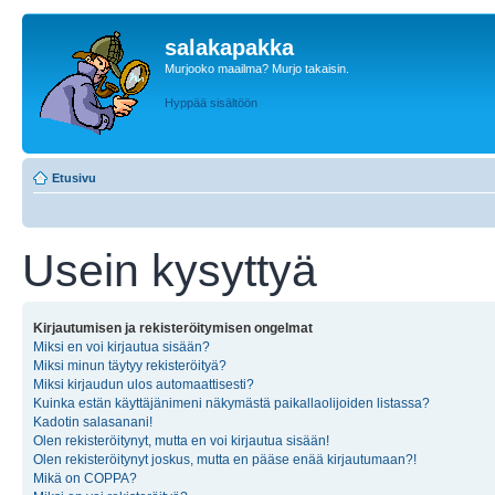
salakapakka
Murjooko maailma? Murjo takaisin.
Hyppää sisältöön
Etusivu
Usein kysyttyä
Kirjautumisen ja rekisteröitymisen ongelmat
Miksi en voi kirjautua sisään?
Miksi minun täytyy rekisteröityä?
Miksi kirjaudun ulos automaattisesti?
Kuinka estän käyttäjänimeni näkymästä paikallaolijoiden listassa?
Kadotin salasanani!
Olen rekisteröitynyt, mutta en voi kirjautua sisään!
Olen rekisteröitynyt joskus, mutta en pääse enää kirjautumaan?!
Mikä on COPPA?