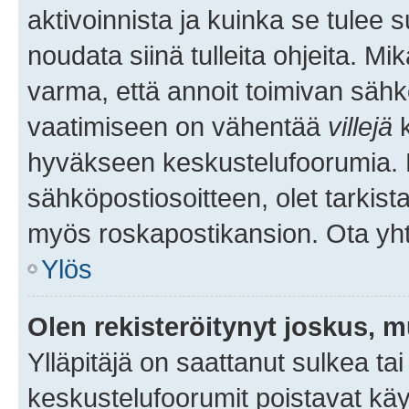
aktivoinnista ja kuinka se tulee s
noudata siinä tulleita ohjeita. Mi
varma, että annoit toimivan sähk
vaatimiseen on vähentää
villejä
k
hyväkseen keskustelufoorumia. Mi
sähköpostiosoitteen, olet tarkista
myös roskapostikansion. Ota yhte
Ylös
Olen rekisteröitynyt joskus, 
Ylläpitäjä on saattanut sulkea ta
keskustelufoorumit poistavat k