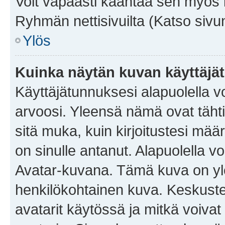
Voit vapaasti kääntää sen myös i
Ryhmän nettisivuilta (Katso sivun
Ylös
Kuinka näytän kuvan käyttäjä
Käyttäjätunnuksesi alapuolella vo
arvoosi. Yleensä nämä ovat tähtiä 
sitä muka, kuin kirjoitustesi mää
on sinulle antanut. Alapuolella v
Avatar-kuvana. Tämä kuva on yle
henkilökohtainen kuva. Keskuste
avatarit käytössä ja mitkä voivat 