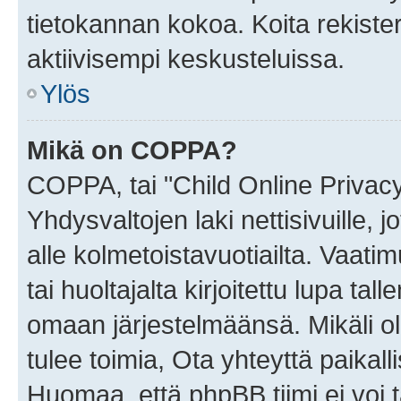
tietokannan kokoa. Koita rekister
aktiivisempi keskusteluissa.
Ylös
Mikä on COPPA?
COPPA, tai "Child Online Privac
Yhdysvaltojen laki nettisivuille, 
alle kolmetoistavuotiailta. Vaa
tai huoltajalta kirjoitettu lupa ta
omaan järjestelmäänsä. Mikäli 
tulee toimia, Ota yhteyttä paika
Huomaa, että phpBB tiimi ei voi t