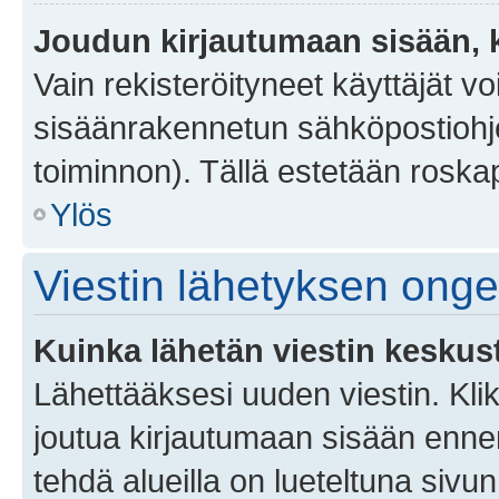
Joudun kirjautumaan sisään, k
Vain rekisteröityneet käyttäjät v
sisäänrakennetun sähköpostiohjel
toiminnon). Tällä estetään roskap
Ylös
Viestin lähetyksen ong
Kuinka lähetän viestin keskus
Lähettääksesi uuden viestin. Kl
joutua kirjautumaan sisään ennen 
tehdä alueilla on lueteltuna sivun