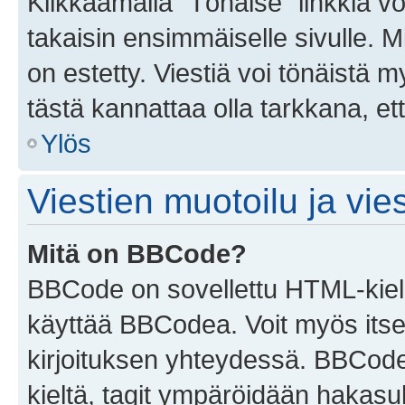
Klikkaamalla "Tönäise" linkkiä voi
takaisin ensimmäiselle sivulle. M
on estetty. Viestiä voi tönäistä m
tästä kannattaa olla tarkkana, e
Ylös
Viestien muotoilu ja vies
Mitä on BBCode?
BBCode on sovellettu HTML-kieles
käyttää BBCodea. Voit myös itse
kirjoituksen yhteydessä. BBCode 
kieltä, tagit ympäröidään hakasului