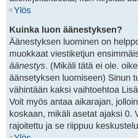
Ylös
Kuinka luon äänestyksen?
Äänestyksen luominen on helppoa.
muokkaat viestiketjun ensimmäis
äänestys
. (Mikäli tätä ei ole. oik
äänsetyksen luomiseen) Sinun tu
vähintään kaksi vaihtoehtoa Lisää
Voit myös antaa aikarajan, jolloi
koskaan, mikäli asetat ajaksi 0.
rajoitettu ja se riippuu keskustel
Ylös