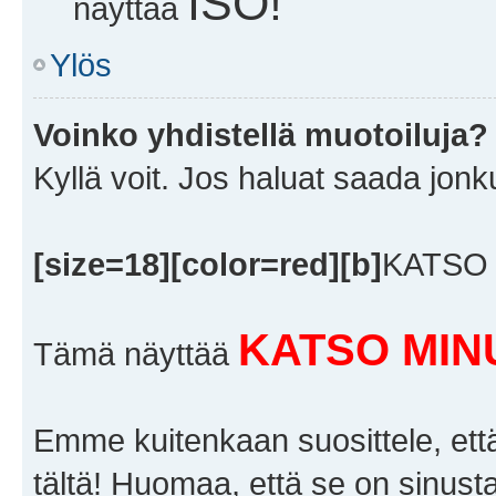
ISO!
näyttää
Ylös
Voinko yhdistellä muotoiluja?
Kyllä voit. Jos haluat saada jonk
[size=18][color=red][b]
KATSO 
KATSO MIN
Tämä näyttää
Emme kuitenkaan suosittele, että k
tältä! Huomaa, että se on sinusta k