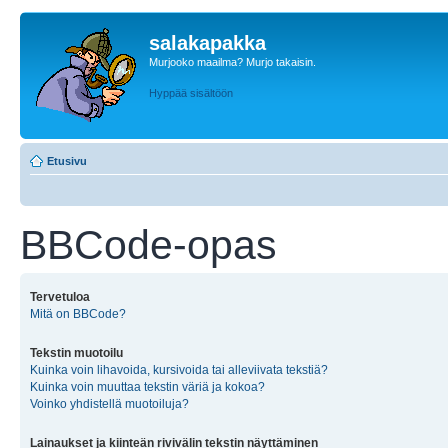
salakapakka
Murjooko maailma? Murjo takaisin.
Hyppää sisältöön
Etusivu
BBCode-opas
Tervetuloa
Mitä on BBCode?
Tekstin muotoilu
Kuinka voin lihavoida, kursivoida tai alleviivata tekstiä?
Kuinka voin muuttaa tekstin väriä ja kokoa?
Voinko yhdistellä muotoiluja?
Lainaukset ja kiinteän rivivälin tekstin näyttäminen