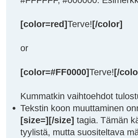
[color=red]
Terve!
[/color]
or
[color=#FF0000]
Terve!
[/colo
Kummatkin vaihtoehdot tulos
Tekstin koon muuttaminen onn
[size=][/size]
tagia. Tämän kä
tyylistä, mutta suositeltava 