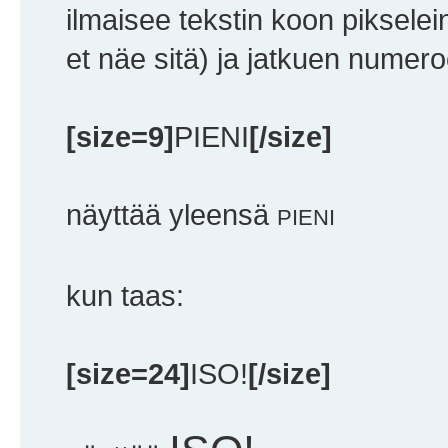
ilmaisee tekstin koon pikselei
et näe sitä) ja jatkuen numeroo
[size=9]
PIENI
[/size]
näyttää yleensä
PIENI
kun taas:
[size=24]
ISO!
[/size]