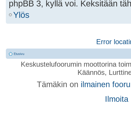
phpBB 3, kyllä voi. Keksitään tä
Ylös
Error locati
Etusivu
Keskustelufoorumin moottorina toim
Käännös, Lurttin
Tämäkin on
ilmainen foor
Ilmoita