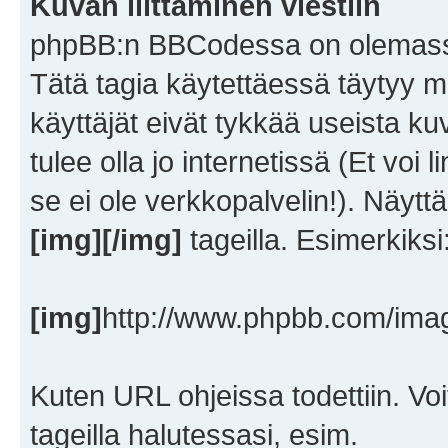
Kuvan liittäminen viestiin
phpBB:n BBCodessa on olemassa tag
Tätä tagia käytettäessä täytyy m
käyttäjät eivät tykkää useista ku
tulee olla jo internetissä (Et voi 
se ei ole verkkopalvelin!). Näy
[img][/img]
tageilla. Esimerkiksi
[img]
http://www.phpbb.com/imag
Kuten URL ohjeissa todettiin. Vo
tageilla halutessasi, esim.