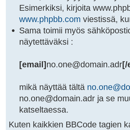
Esimerkiksi, kirjoita www.phpb
www.phpbb.com
viestissä, ku
Sama toimii myös sähköpostios
näytettäväksi :
[email]
no.one@domain.adr
[/
mikä näyttää tältä
no.one@do
no.one@domain.adr ja se muut
katseltaessa.
Kuten kaikkien BBCode tagien kan