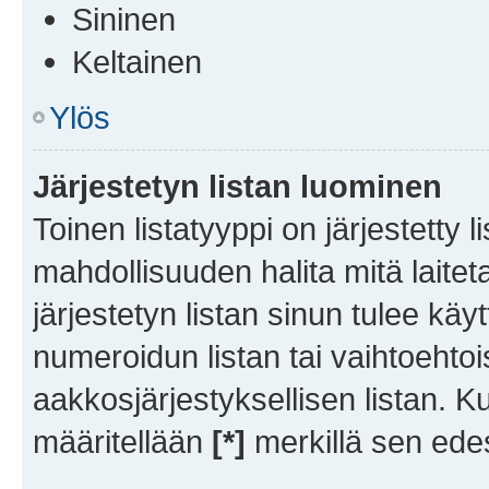
Sininen
Keltainen
Ylös
Järjestetyn listan luominen
Toinen listatyyppi on järjestetty 
mahdollisuuden halita mitä laitet
järjestetyn listan sinun tulee käy
numeroidun listan tai vaihtoehtoi
aakkosjärjestyksellisen listan. K
määritellään
[*]
merkillä sen ede